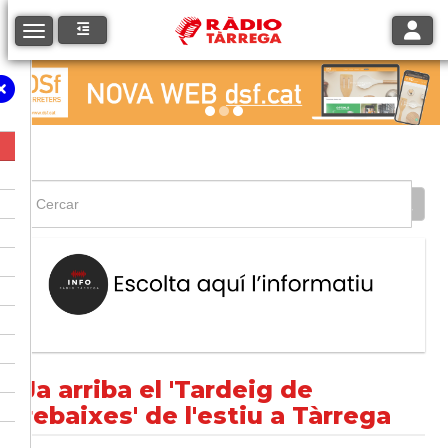
Toggle
Toggle navigation
Ja arriba el 'Tardeig de
rebaixes' de l'estiu a Tàrrega