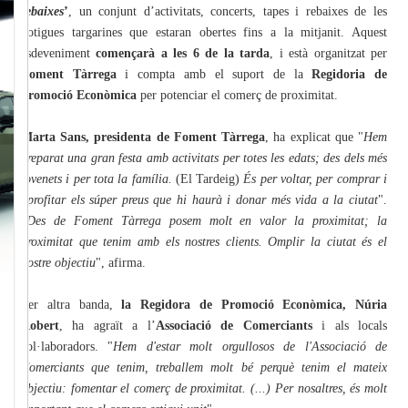
rebaixes
’
, un conjunt d’activitats, concerts, tapes i rebaixes de les
botigues targarines que estaran obertes fins a la mitjanit. Aquest
esdeveniment
començarà a les 6 de la tarda
, i està organitzat per
Foment Tàrrega
i compta amb el suport de la
Regidoria de
promoció Econòmica
per potenciar el comerç de proximitat.
Marta Sans, presidenta de Foment Tàrrega
, ha explicat que "
Hem
preparat una gran festa amb activitats per totes les edats; des dels més
jovenets i per tota la família.
(El Tardeig)
És per voltar, per comprar i
aprofitar els súper preus que hi haurà i donar més vida a la ciutat
".
"
Des de Foment Tàrrega posem molt en valor la proximitat; la
proximitat que tenim amb els nostres clients. Omplir la ciutat és el
nostre objectiu
", afirma.
Per altra banda,
la Regidora de Promoció Econòmica, Núria
Robert
, ha agraït a l’
Associació de Comerciants
i als locals
col·laboradors. "
Hem d'estar molt orgullosos de l'Associació de
Comerciants que tenim, treballem molt bé perquè tenim el mateix
objectiu: fomentar el comerç de proximitat. (...) Per nosaltres, és molt