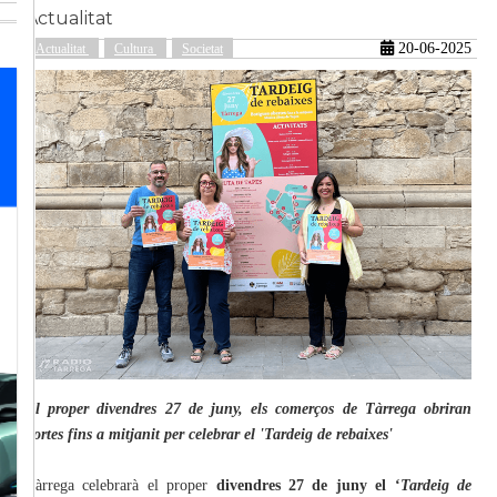
Actualitat
20-06-2025
Actualitat
Cultura
Societat
güent
El proper divendres 27 de juny, els comerços de Tàrrega obriran
portes fins a mitjanit per celebrar el 'Tardeig de rebaixes'
Tàrrega celebrarà el proper
divendres 27 de juny el ‘
Tardeig de