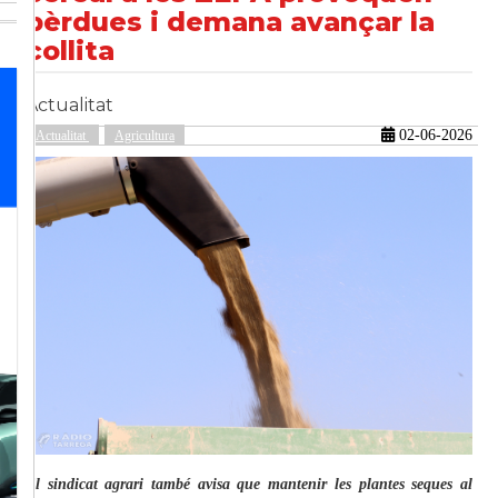
pèrdues i demana avançar la
collita
güent
Actualitat
02-06-2026
Actualitat
Agricultura
El sindicat agrari també avisa que mantenir les plantes seques al