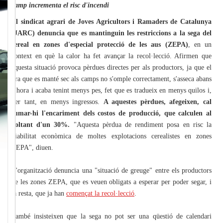
camp incrementa el risc d'incendi
El sindicat agrari de Joves Agricultors i Ramaders de Catalunya
(JARC) denuncia que es mantinguin les restriccions a la sega del
cereal en zones d'especial protecció de les aus (ZEPA)
, en un
context en què la calor ha fet avançar la recol·lecció. Afirmen que
aquesta situació provoca pèrdues directes per als productors, ja que el
gra que es manté sec als camps no s'omple correctament, s'asseca abans
d'hora i acaba tenint menys pes, fet que es tradueix en menys quilos i,
per tant, en menys ingressos.
A aquestes pèrdues, afegeixen, cal
sumar-hi l'encariment dels costos de producció, que calculen al
voltant d'un 30%.
"Aquesta pèrdua de rendiment posa en risc la
viabilitat econòmica de moltes explotacions cerealistes en zones
ZEPA", diuen.
L'organització denuncia una "situació de greuge" entre els productors
de les zones ZEPA, que es veuen obligats a esperar per poder segar, i
la resta, que ja han
començat la recol·lecció
.
També insisteixen que la sega no pot ser una qüestió de calendari