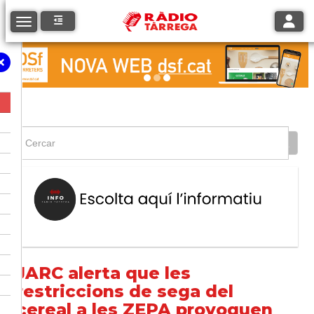
Toggle
Toggle navigation
JARC alerta que les
restriccions de sega del
cereal a les ZEPA provoquen