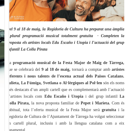
Del 9 al 18 de maig, la Regidoria de Cultura ha preparat una àmplia
i plural programació musical totalment gratuïta · Completen la
proposta els artistes locals Edu Escaño i Utopia i l’actuació del grup
infantil La Colla Pirata
La
programació musical de la Festa Major de Maig de Tàrrega,
que se celebrarà del
9 al 18 de maig,
tornarà a comptar amb
artistes
referents i nous talents de l’escena actual dels Països Catalans.
Julieta, La Fúmiga, Svetlana o Al·lèrgiques al Pol·len
són els noms
més destacats d’un ampli cartell que es complementarà amb l’actuació
d’artistes locals com
Edu Escaño i Utopia
i del grup infantil
La
Colla Pirata,
la nova proposta familiar de
Pepet i Marieta.
Com és
habitual, tota l’oferta musical de la Festa Major serà
gratuïta
i la
Regidoria de Cultura de l’Ajuntament de Tàrrega ha volgut seleccionar
un cartell plural, inclusiu i amb la llengua catalana com a eix
fonamental.