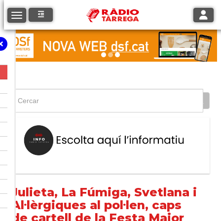
Toggle
Toggle navigation
Julieta, La Fúmiga, Svetlana i
Al·lèrgiques al pol·len, caps
de cartell de la Festa Major