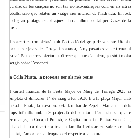
nou disc on les cançons no són tan irònico-satíriques com en els altres
treballs, sinó que relaten un viatge més interior de l’individu. El rock
és el gran protagonista d’aquest darrer àlbum editat per Cases de la
Música.
El concert es completarà amb l’actuació del grup de versions Utopia.
Format per joves de Tàrrega i comarca, l’any passat es van estrenar al
festival Paupaterres oferint un directe que mescla talent, passió i molta
energia sobre l’escenari.
La Colla Pirata, la proposta per als més petits
El cartell musical de la Festa Major de Maig de Tàrrega 2025 es
completa el dimecres 14 de maig a les 19.30 h a la plaça Major amb
La Colla Pirata, la nova proposta familiar de Pepet i Marieta, un dels
grups infantils amb més projecció del territori. Formada per quatre
personatges, la Cuca, el Polissó, el Capità Poruc i el Pintxo Va de Cul,
la banda busca divertir a tota la família i educar en valors com la
igualtat, l’amor per la llengua o el respecte a la natura.