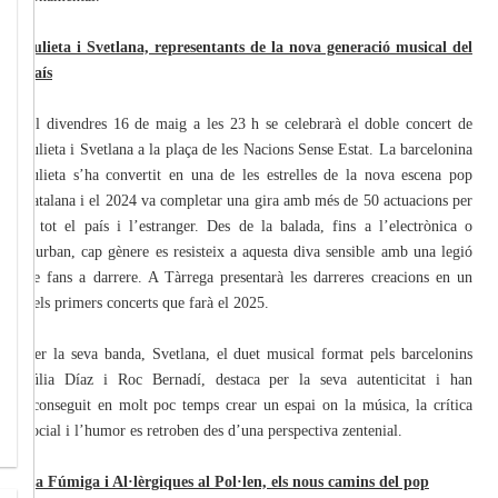
Julieta i Svetlana, representants de la nova generació musical del
país
El divendres 16 de maig a les 23 h se celebrarà el doble concert de
Julieta i Svetlana a la plaça de les Nacions Sense Estat. La barcelonina
Julieta s’ha convertit en una de les estrelles de la nova escena pop
catalana i el 2024 va completar una gira amb més de 50 actuacions per
a tot el país i l’estranger. Des de la balada, fins a l’electrònica o
l’urban, cap gènere es resisteix a aquesta diva sensible amb una legió
de fans a darrere. A Tàrrega presentarà les darreres creacions en un
dels primers concerts que farà el 2025.
Per la seva banda, Svetlana, el duet musical format pels barcelonins
Júlia Díaz i Roc Bernadí, destaca per la seva autenticitat i han
aconseguit en molt poc temps crear un espai on la música, la crítica
social i l’humor es retroben des d’una perspectiva zentenial.
La Fúmiga i Al·lèrgiques al Pol·len, els nous camins del pop