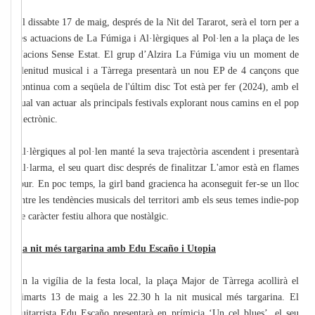
El dissabte 17 de maig, després de la Nit del Tararot, serà el torn per a
les actuacions de La Fúmiga i Al·lèrgiques al Pol·len a la plaça de les
Nacions Sense Estat. El grup d’Alzira La Fúmiga viu un moment de
plenitud musical i a Tàrrega presentarà un nou EP de 4 cançons que
continua com a seqüela de l'últim disc Tot està per fer (2024), amb el
qual van actuar als principals festivals explorant nous camins en el pop
electrònic.
Al·lèrgiques al pol·len manté la seva trajectòria ascendent i presentarà
Al·larma, el seu quart disc després de finalitzar L'amor està en flames
tour. En poc temps, la girl band gracienca ha aconseguit fer-se un lloc
entre les tendències musicals del territori amb els seus temes indie-pop
de caràcter festiu alhora que nostàlgic.
La nit més targarina amb Edu Escaño i Utopia
En la vigília de la festa local, la plaça Major de Tàrrega acollirà el
dimarts 13 de maig a les 22.30 h la nit musical més targarina. El
guitarrista Edu Escaño presentarà en prímicia ‘Un cel blues’, el seu