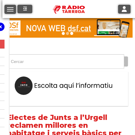
Toggle
Toggle navigation
Electes de Junts a l’Urgell
reclamen millores en
habitatge i serveis bàsics per