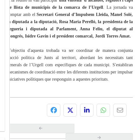
A la reunió hi van participar
una vintena d’alcaldes, regidors i caps
de llista de municipis de la comarca de l’Urgell
. La jornada va
comptar amb el
Secretari General d’Impulsem Lleida, Manel Solé,
la diputada a la diputació, Rosa Maria Perelló, la presidenta de la
vegueria i diputada al Parlament, Anna Feliu, el diputat al
Congrés, Isidre Gavín i el president comarcal, Jordi Torres Amat.
L'objectiu d'aquesta trobada va ser coordinar de manera conjunta
l'acció política de Junts al territori, abordant les necessitats tant
generals de l’Urgell com específiques de cada municipi. S'establiran
mecanismes de coordinació entre les diferents institucions per impulsar
iniciatives polítiques que responguin a aquestes prioritats.