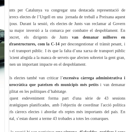
Junts per Catalunya va congregar una destacada representació de
càrrecs electes de l’Urgell en una jornada de treball a Preixana aquest
dijous. Durant la sessió, els electes de Junts van reclamar al Govern
una major inversió a la comarca per combatre el despoblament. En
concret, els dirigents de Junts
van demanar millores en
infraestructures, com la C-14
per descongestionar el trànsit pesant, i
en el transport públic. I és que la falta d’una xarxa de transport públic
eficient afegida a la manca de serveis que afecten sobretot la gent gran,
tenen un important impacte en el despoblament.
Els electes també van criticar l’
excessiva càrrega administrativa i
burocràtica que pateixen els municipis més petits
i van demanar
agilitat en les polítiques d’habitatge.
Aquest esdeveniment forma part d'una sèrie de 43 sessions
estratègiques planificades, amb l'objectiu de coordinar l'acció política
dels càrrecs electes i abordar els reptes més importants del país. En
total, s’estan duent a terme 43 trobades a totes les comarques.