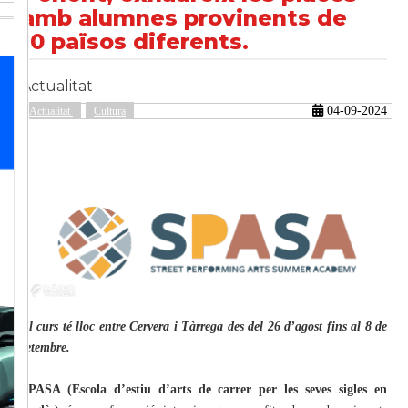
amb alumnes provinents de
10 països diferents.
güent
Actualitat
04-09-2024
Actualitat
Cultura
El curs té lloc entre Cervera i Tàrrega des del 26 d’agost fins al 8 de
setembre.
SPASA (Escola d’estiu d’arts de carrer per les seves sigles en