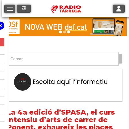
Toggle
Toggle navigation
La 4a edició d’SPASA, el curs
intensiu d’arts de carrer de
Ponent, exhaureix les places