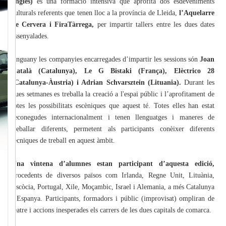
anglès)
és una formació intensiva que aprofita dos esdeveniments
culturals referents que tenen lloc a la província de Lleida,
l’Aquelarre
de Cervera i FiraTàrrega,
per impartir tallers entre les dues dates
assenyalades.
Enguany les companyies encarregades d’impartir les sessions són
Joan
Català (Catalunya), Le G Bistaki (França), Elèctrico 28
(Catalunya-Àustria) i Adrian Schvarsztein (Lituania).
Durant les
dues setmanes es treballa la creació a l'espai públic i l’aprofitament de
totes les possibilitats escèniques que aquest té. Totes elles han estat
reconegudes internacionalment i tenen llenguatges i maneres de
treballar diferents, permetent als participants conèixer diferents
tècniques de treball en aquest àmbit.
Una vintena d’alumnes estan participant d’aquesta edició,
procedents de diversos països com Irlanda, Regne Unit, Lituània,
Escòcia, Portugal, Xile, Moçambic, Israel i Alemania, a més Catalunya
i Espanya. Participants, formadors i públic (improvisat) ompliran de
teatre i accions inesperades els carrers de les dues capitals de comarca.