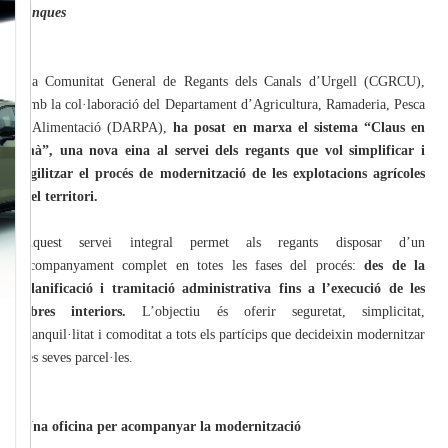
finques
La Comunitat General de Regants dels Canals d’Urgell (CGRCU),
amb la col·laboració del Departament d’Agricultura, Ramaderia, Pesca
i Alimentació (DARPA),
ha posat en marxa el sistema “Claus en
mà”, una nova eina al servei dels regants que vol simplificar i
agilitzar el procés de modernització de les explotacions agrícoles
del territori.
Aquest servei integral permet als regants disposar d’un
acompanyament complet en totes les fases del procés:
des de la
planificació i tramitació administrativa fins a l’execució de les
obres interiors.
L’objectiu és oferir seguretat, simplicitat,
tranquil·litat i comoditat a tots els partícips que decideixin modernitzar
les seves parcel·les.
Una oficina per acompanyar la modernització