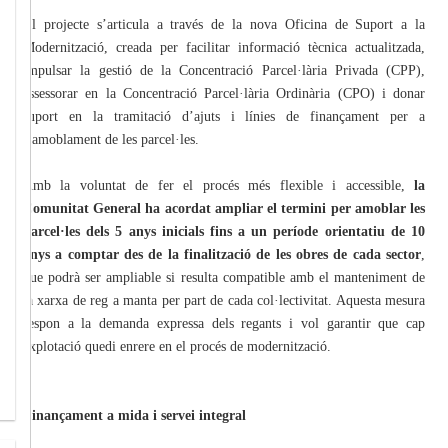
El projecte s’articula a través de la nova Oficina de Suport a la
Modernització, creada per facilitar informació tècnica actualitzada,
impulsar la gestió de la Concentració Parcel·lària Privada (CPP),
assessorar en la Concentració Parcel·lària Ordinària (CPO) i donar
suport en la tramitació d’ajuts i línies de finançament per a
l’amoblament de les parcel·les.
Amb la voluntat de fer el procés més flexible i accessible,
la
Comunitat General ha acordat ampliar el termini per amoblar les
parcel·les dels 5 anys inicials fins a un període orientatiu de 10
anys a comptar des de la finalització de les obres de cada sector
,
que podrà ser ampliable si resulta compatible amb el manteniment de
la xarxa de reg a manta per part de cada col·lectivitat. Aquesta mesura
respon a la demanda expressa dels regants i vol garantir que cap
explotació quedi enrere en el procés de modernització.
Finançament a mida i servei integral