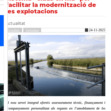
facilitar la modernització de
les explotacions
güent
Actualitat
24-11-2025
Actualitat
Agricultura
El nou servei integral ofereix assessorament tècnic, finançament i
acompanyament personalitzat als regants en l’amoblament de les