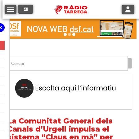
Toggle
Toggle navigation
La Comunitat General dels
Canals d’Urgell impulsa el
sistema “Claus en mà” per