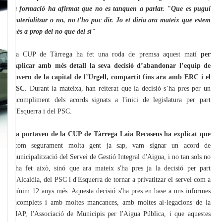
la formació ha afirmat que no es tanquen a parlar. "Que es pugui
materialitzar o no, no t'ho puc dir. Jo et diria ara mateix que estem
més a prop del no que del sí"
La CUP de Tàrrega ha fet una roda de premsa aquest matí
per
explicar amb més detall la seva decisió d’abandonar l’equip de
govern de la capital de l’Urgell, compartit fins ara amb ERC i el
PSC
. Durant la mateixa, han reiterat que la decisió s’ha pres per un
incompliment dels acords signats a l'inici de legislatura per part
d'Esquerra i del PSC.
La portaveu de la CUP de Tàrrega Laia Recasens ha explicat que
“com segurament molta gent ja sap, vam signar un acord de
municipalització del Servei de Gestió Integral d'Aigua, i no tan sols no
s'ha fet això, sinó que ara mateix s'ha pres ja la decisió per part
d'Alcaldia, del PSC i d'Esquerra de tornar a privatitzar el servei com a
mínim 12 anys més. Aquesta decisió s'ha pres en base a uns informes
incomplets i amb moltes mancances, amb moltes al·legacions de la
MAP, l'Associació de Municipis per l'Aigua Pública, i que aquestes