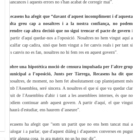
mancances i aquests errors no s'han acabat de corregir mai”.
Recasens ha afegit que “davant d'aquest incompliment i d'aquesta
falta greu cap a nosaltres i a la nostra confiança, no podem
prendre cap altra decisió que no sigui trencar el pacte de govern
i
a partir d'aquí quedar-nos a l'oposició. Nosaltres no hem vingut aquí a
escalfar cap cadira, sinó que hem vingut a fer canvis reals i per tant si
els canvis no es fan, nosaltres no hi fem res en aquest govern”.
Sobre una hipotètica moció de censura impulsada per l’altre grup
municipal a l’oposició, Junts per Tàrrega, Recasens ha dit
que
“nosaltres, de moment, no hem fet absolutament cap plantejament més
amb l'Assemblea, seré sincera. A nosaltres el que sí que va quedar clar
fruit de l'Assemblea d'ahir i tant a les assemblees internes, és que no
podíem continuar amb aquest govern. A partir d'aquí, el que vingui
s'haurà d'estudiar, ens haurem d’asseure”.
Recasens ha afegit que “som un partit que no ens hem tancat mai a
dialogar i a parlar; que d'aquest diàleg i d'aquestes converses en pugui
sortir alguna cosa, jo ara mateix no us ho puc dir”.