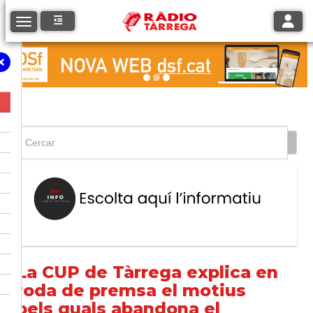
Toggle
Toggle navigation
La CUP de Tàrrega explica en
roda de premsa el motius
pels quals abandona el