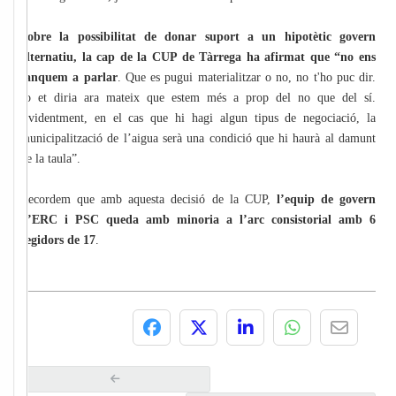
Sobre la possibilitat de donar suport a un hipotètic govern
alternatiu, la cap de la CUP de Tàrrega ha afirmat que “no ens
tanquem a parlar
. Que es pugui materialitzar o no, no t'ho puc dir.
Jo et diria ara mateix que estem més a prop del no que del sí.
Evidentment, en el cas que hi hagi algun tipus de negociació, la
municipalització de l’aigua serà una condició que hi haurà al damunt
de la taula”.
Recordem que amb aquesta decisió de la CUP,
l’equip de govern
d’ERC i PSC queda amb minoria a l’arc consistorial amb 6
regidors de 17
.