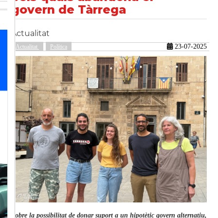
govern de Tàrrega
Actualitat
güent
23-07-2025
Actualitat
Política
Sobre la possibilitat de donar suport a un hipotètic govern alternatiu,