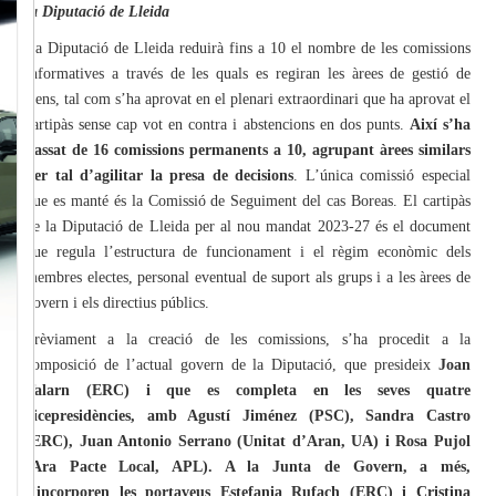
la Diputació de Lleida
La Diputació de Lleida reduirà fins a 10 el nombre de les comissions
informatives a través de les quals es regiran les àrees de gestió de
l’ens, tal com s’ha aprovat en el plenari extraordinari que ha aprovat el
cartipàs sense cap vot en contra i abstencions en dos punts.
Així s’ha
passat de 16 comissions permanents a 10, agrupant àrees similars
per tal d’agilitar la presa de decisions
. L’única comissió especial
que es manté és la Comissió de Seguiment del cas Boreas. El cartipàs
de la Diputació de Lleida per al nou mandat 2023-27 és el document
que regula l’estructura de funcionament i el règim econòmic dels
membres electes, personal eventual de suport als grups i a les àrees de
govern i els directius públics.
Prèviament a la creació de les comissions, s’ha procedit a la
composició de l’actual govern de la Diputació, que presideix
Joan
Talarn (ERC) i que es completa en les seves quatre
vicepresidències, amb Agustí Jiménez (PSC), Sandra Castro
(ERC), Juan Antonio Serrano (Unitat d’Aran, UA) i Rosa Pujol
(Ara Pacte Local, APL). A la Junta de Govern, a més,
s’incorporen les portaveus Estefania Rufach (ERC) i Cristina