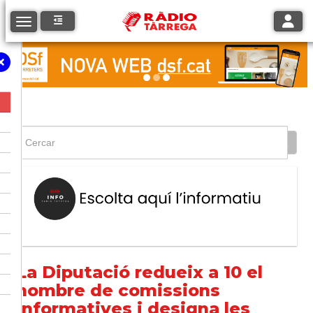
Toggle
Toggle navigation
La Diputació redueix a 10 el
nombre de comissions
informatives i designa les