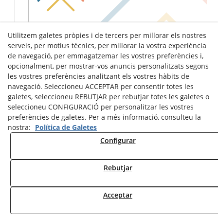
Utilitzem galetes pròpies i de tercers per millorar els nostres
serveis, per motius tècnics, per millorar la vostra experiència
de navegació, per emmagatzemar les vostres preferències i,
opcionalment, per mostrar-vos anuncis personalitzats segons
les vostres preferències analitzant els vostres hàbits de
navegació. Seleccioneu ACCEPTAR per consentir totes les
galetes, seleccioneu REBUTJAR per rebutjar totes les galetes o
seleccioneu CONFIGURACIÓ per personalitzar les vostres
preferències de galetes. Per a més informació, consulteu la
nostra:
Política de Galetes
Configurar
Avís Legal
Política de Cookies
Política de Privacitat
Rebutjar
© 08/2026 Ràdio Tàrrega - Tots els drets reservats.
Acceptar