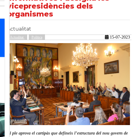
vicepresidències dels
organismes
güent
Actualitat
15-07-2023
Actualitat
Política
El ple aprova el cartipàs que defineix l’estructura del nou govern de