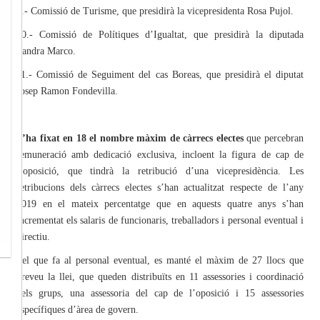
9.- Comissió de Turisme, que presidirà la vicepresidenta Rosa Pujol.
10.- Comissió de Polítiques d’Igualtat, que presidirà la diputada
Sandra Marco.
11.- Comissió de Seguiment del cas Boreas, que presidirà el diputat
Josep Ramon Fondevilla.
S’ha fixat en 18 el nombre màxim de càrrecs electes
que percebran
remuneració amb dedicació exclusiva, incloent la figura de cap de
l’oposició, que tindrà la retribució d’una vicepresidència. Les
retribucions dels càrrecs electes s’han actualitzat respecte de l’any
2019 en el mateix percentatge que en aquests quatre anys s’han
incrementat els salaris de funcionaris, treballadors i personal eventual i
directiu.
Pel que fa al personal eventual, es manté el màxim de 27 llocs que
preveu la llei, que queden distribuïts en 11 assessories i coordinació
dels grups, una assessoria del cap de l’oposició i 15 assessories
específiques d’àrea de govern.