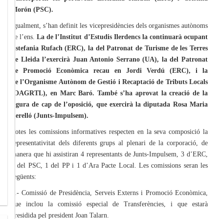
Morón (PSC).
Igualment, s’han definit les vicepresidències dels organismes autònoms
de l’ens.
La de l’Institut d’Estudis Ilerdencs la continuarà ocupant
Estefania Rufach (ERC), la del Patronat de Turisme de les Terres
de Lleida l’exercirà Juan Antonio Serrano (UA), la del Patronat
de Promoció Econòmica recau en Jordi Verdú (ERC), i la
de l’Organisme Autònom de Gestió i Recaptació de Tributs Locals
(OAGRTL), en Marc Baró. També s’ha aprovat la creació de la
figura de cap de l’oposició, que exercirà la diputada Rosa Maria
Perelló (Junts-Impulsem).
Totes les comissions informatives respecten en la seva composició la
representativitat dels diferents grups al plenari de la corporació, de
manera que hi assistiran 4 representants de Junts-Impulsem, 3 d’ERC,
1 del PSC, 1 del PP i 1 d’Ara Pacte Local. Les comissions seran les
següents:
1.- Comissió de Presidència, Serveis Externs i Promoció Econòmica,
que inclou la comissió especial de Transferències, i que estarà
presidida pel president Joan Talarn.