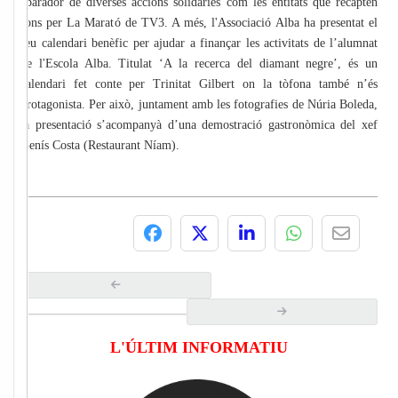
aparador de diverses accions solidàries com les entitats que recapten
fons per La Marató de TV3. A més, l'Associació Alba ha presentat el
seu calendari benèfic per ajudar a finançar les activitats de l’alumnat
de l'Escola Alba. Titulat ‘A la recerca del diamant negre’, és un
calendari fet conte per Trinitat Gilbert on la tòfona també n’és
protagonista. Per això, juntament amb les fotografies de Núria Boleda,
la presentació s’acompanyà d’una demostració gastronòmica del xef
Genís Costa (Restaurant Níam).
L'ÚLTIM INFORMATIU