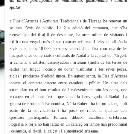
amb tallers participatius de manualitats, gastronomia i cultura
popular
La Fira d’Artistes i Activitats Tradicionals de Tàrrega ha renovat un
any més l’èxit de públic. La 21a edició del certamen, que s’ha
desenvolupat del 6 al 8 de desembre, ha atret milers de visitants i
certifica una vegada més el seu caràcter referent. L’elevada afluència
de visitants, unes 18.000 persones, consolida la fira com una de les
principals cites comercials i culturals de Nadal a la capital de l’Urgell.
Un centenar d’artistes, dissenyadors i artesans (molts de les terres de
Lleida) han tingut l’ocasió de donar visibilitat a les seves peces,
articles i productes d’edició única. En aquest sentit, la Fira d’Artistes
propicia el contacte directe entre creadors i públic. Un altre dels
factors clau en el bon resultat de l’esdeveniment són les dates, que
s’escauen en el pont festiu que dona la benvinguda al Nadal. La
regidora de Promoció Econòmica, Núria Robert, ha fet un balanç molt
positiu de la convocatòria i ha posat de relleu la qualitat dels
expositors participants. Pintura, dibuix, escultura, orfebreria,
fotografia o forja no han faltat en un catàleg on també han predominat
la ceràmica, el tèxtil, el calçat i l’alimentació artesana.