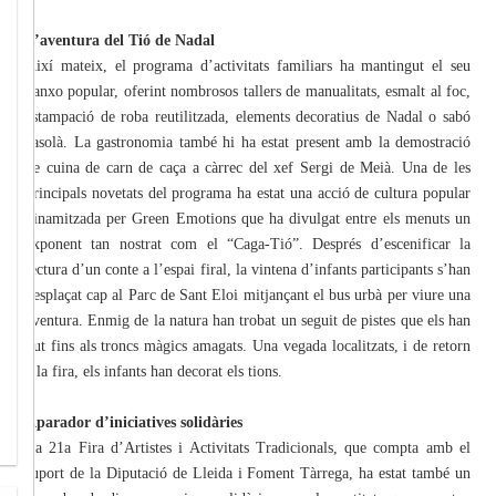
L’aventura del Tió de Nadal
Així mateix, el programa d’activitats familiars ha mantingut el seu
ganxo popular, oferint nombrosos tallers de manualitats, esmalt al foc,
estampació de roba reutilitzada, elements decoratius de Nadal o sabó
casolà. La gastronomia també hi ha estat present amb la demostració
de cuina de carn de caça a càrrec del xef Sergi de Meià. Una de les
principals novetats del programa ha estat una acció de cultura popular
dinamitzada per Green Emotions que ha divulgat entre els menuts un
exponent tan nostrat com el “Caga-Tió”. Després d’escenificar la
lectura d’un conte a l’espai firal, la vintena d’infants participants s’han
desplaçat cap al Parc de Sant Eloi mitjançant el bus urbà per viure una
aventura. Enmig de la natura han trobat un seguit de pistes que els han
dut fins als troncs màgics amagats. Una vegada localitzats, i de retorn
a la fira, els infants han decorat els tions.
Aparador d’iniciatives solidàries
La 21a Fira d’Artistes i Activitats Tradicionals, que compta amb el
suport de la Diputació de Lleida i Foment Tàrrega, ha estat també un