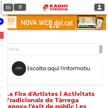
Toggle
Toggle navigation
La Fira d'Artistes i Activitats
Tradicionals de Tàrrega
renova l’èxit de públic i es