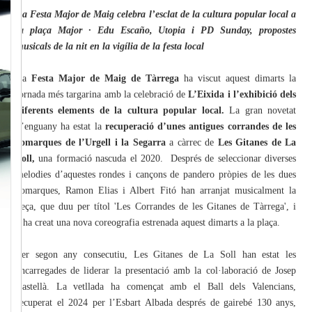
La Festa Major de Maig celebra l’esclat de la cultura popular local a
la plaça Major · Edu Escaño, Utopia i PD Sunday, propostes
musicals de la nit en la vigília de la festa local
La
Festa Major de Maig de Tàrrega
ha viscut aquest dimarts la
jornada més targarina amb la celebració de
L’Eixida i l’exhibició dels
diferents elements de la cultura popular local.
La gran novetat
d’enguany ha estat la
recuperació d’unes antigues corrandes de les
comarques de l’Urgell i la Segarra
a càrrec de
Les Gitanes de La
Soll,
una formació nascuda el 2020. Després de seleccionar diverses
melodies d’aquestes rondes i cançons de pandero pròpies de les dues
comarques, Ramon Elias i Albert Fitó han arranjat musicalment la
peça, que duu per títol 'Les Corrandes de les Gitanes de Tàrrega', i
s’ha creat una nova coreografia estrenada aquest dimarts a la plaça.
Per segon any consecutiu, Les Gitanes de La Soll han estat les
encarregades de liderar la presentació amb la col·laboració de Josep
Castellà. La vetllada ha començat amb el Ball dels Valencians,
recuperat el 2024 per l’Esbart Albada després de gairebé 130 anys,