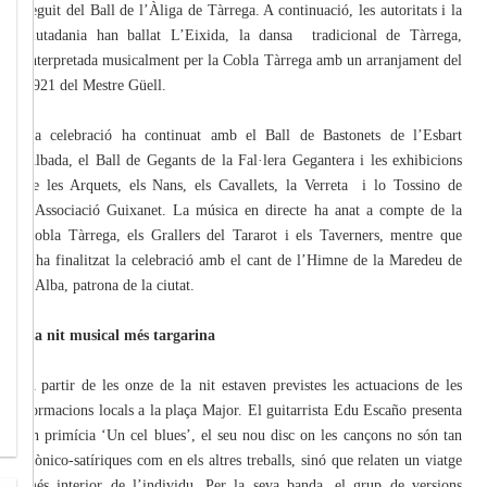
seguit del Ball de l’Àliga de Tàrrega. A continuació, les autoritats i la
ciutadania han ballat L’Eixida, la dansa tradicional de Tàrrega,
interpretada musicalment per la Cobla Tàrrega amb un arranjament del
1921 del Mestre Güell.
La celebració ha continuat amb el Ball de Bastonets de l’Esbart
Albada, el Ball de Gegants de la Fal·lera Gegantera i les exhibicions
de les Arquets, els Nans, els Cavallets, la Verreta i lo Tossino de
l’Associació Guixanet. La música en directe ha anat a compte de la
Cobla Tàrrega, els Grallers del Tararot i els Taverners, mentre que
s’ha finalitzat la celebració amb el cant de l’Himne de la Maredeu de
l’Alba, patrona de la ciutat.
La nit musical més targarina
A partir de les onze de la nit estaven previstes les actuacions de les
formacions locals a la plaça Major. El guitarrista Edu Escaño presenta
en primícia ‘Un cel blues’, el seu nou disc on les cançons no són tan
irònico-satíriques com en els altres treballs, sinó que relaten un viatge
més interior de l’individu. Per la seva banda, el grup de versions