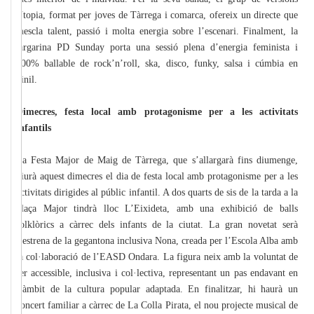
Utopia, format per joves de Tàrrega i comarca, ofereix un directe que
mescla talent, passió i molta energia sobre l’escenari. Finalment, la
targarina PD Sunday porta una sessió plena d’energia feminista i
100% ballable de rock’n’roll, ska, disco, funky, salsa i cúmbia en
vinil.
Dimecres, festa local amb protagonisme per a les activitats
infantils
La Festa Major de Maig de Tàrrega, que s’allargarà fins diumenge,
viurà aquest dimecres el dia de festa local amb protagonisme per a les
activitats dirigides al públic infantil. A dos quarts de sis de la tarda a la
plaça Major tindrà lloc L’Eixideta, amb una exhibició de balls
folklòrics a càrrec dels infants de la ciutat. La gran novetat serà
l’estrena de la gegantona inclusiva Nona, creada per l’Escola Alba amb
la col·laboració de l’EASD Ondara. La figura neix amb la voluntat de
ser accessible, inclusiva i col·lectiva, representant un pas endavant en
l’àmbit de la cultura popular adaptada. En finalitzar, hi haurà un
concert familiar a càrrec de La Colla Pirata, el nou projecte musical de