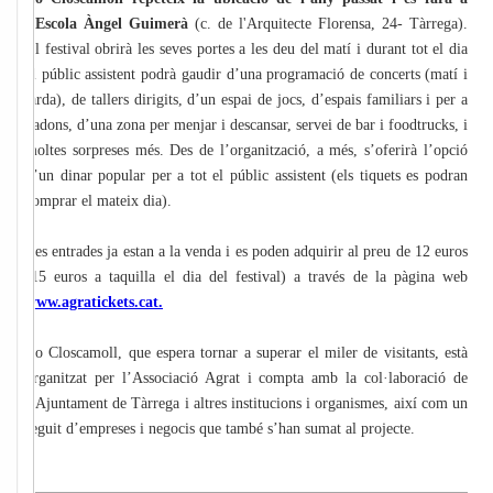
l’Escola Àngel Guimerà
(c. de l'Arquitecte Florensa, 24- Tàrrega).
El festival obrirà les seves portes a les deu del matí i durant tot el dia
el públic assistent podrà gaudir d’una programació de concerts (matí i
tarda), de tallers dirigits, d’un espai de jocs, d’espais familiars i per a
nadons, d’una zona per menjar i descansar, servei de bar i foodtrucks, i
moltes sorpreses més. Des de l’organització, a més, s’oferirà l’opció
d’un dinar popular per a tot el públic assistent (els tiquets es podran
comprar el mateix dia).
Les entrades ja estan a la venda i es poden adquirir al preu de 12 euros
(15 euros a taquilla el dia del festival) a través de la pàgina web
www.agratickets.cat.
Lo Closcamoll, que espera tornar a superar el miler de visitants, està
organitzat per l’Associació Agrat i compta amb la col·laboració de
l’Ajuntament de Tàrrega i altres institucions i organismes, així com un
seguit d’empreses i negocis que també s’han sumat al projecte.