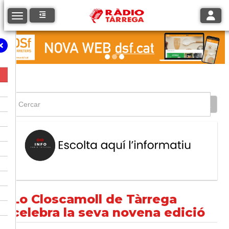
Toggle
Toggle navigation
Lo Closcamoll de Tàrrega
celebra la seva novena edició