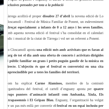
inclusives pensades per tota a la població
Tàrrega acollirà el proper
dissabte 27 d’abril
la novena edició de Lo
Closcamoll - Festival de Música Familiar de Ponent, un esdeveniment
adreçat especialment a infants de 0 a 12 anys i les seves famílies.
Amb aquesta novena edició el festival s’ha consolidat en el calendari
lúdic i musical de la ciutat de Tàrrega i vol ser un referent a Ponent.
Lo Closcamoll aposta
una edició més amb activitats que es faran al
llarg de tot el dia amb una oferta de concerts i activitats dirigides
al públic familiar on grans i petits puguin gaudir de la música en
directe. L’objectiu és que el festival es converteixi en una cita
imprescindible per a totes les famílies del territori.
Com ha explicat
Carme Alaminos,
membre de la comissió
organitzadora del festival, el cartell d’enguany aposta per
quatre
grups punters d’animació infantil com Ambauka, Xiula, Els
Atrapasomnis i El Gripau Blau.
Enguany, l’organització ha volgut
fer un pas més enllà per convertir e
l festival en un espai inclusiu per