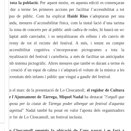
a tota la població.
Per aquest motiu, en aquesta edició es començaran
a dur a terme les primeres accions per facilitar l’accessibilitat a tot
tipus de públic. Com ha explicat
Haidé Rius
s’adoptaran per una
banda, mesures d’accessibilitat física, com la instal·lació d’una tarima
a la zona de concerts per al públic amb cadira de rodes; hi haurà un wc
adaptat amb canviador, i es senyalitzaran els relleus i els canvis de
terreny de tot el recinte del festival. A més, i tenint en compte
l’accessibilitat cognitiva s’incorporaran pictogrames a tota la
senyalització del festival i cartelleria, a més de facilitar un anticipador
amb sistema pictogràfic. Altres mesures que també es durant a terme és
la creació d’un espai de calma i s’adaptarà el volum de la música a les
necessitats dels infants i públic que vingui a gaudir del festival.
En el marc de la presentació de Lo Closcamoll,
el regidor de Cultura
de l'Ajuntament de Tàrrega, Miquel Nadal
ha destacat
"l'orgull que
suposa per la ciutat de Tàrrega poder albergar un festival d'aquesta
magnitud"
Nadal també ha posat en valor l'aposta dels organitzadors
per fer de Lo Closcamoll, un festival inclusiu.
Lo Closcamoll repeteix la ubicació de l’any passat i es farà a