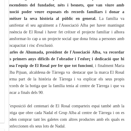
descendents del fundador, néts i besnets, que van viure amb
emoció poder veure exposats els records familiars i donar a
conèixer la seva història al públic en general.
La família va
manifestar el seu agraïment a l'Associació Alba per haver mantingut
l'essència de El Rosal i haver fet créixer el projecte familiar i alhora
transformar-lo cap a un projecte social que dona feina a persones amb
discapacitat i risc d'exclusió.
Carles de Ahumada, president de l'Associació Alba, va recordar
els primers anys difícils de l'obrador i l'esforç i dedicació que hi
posa l'equip de El Rosal per fer que tot funcioni
, i finalment Maria
Alba Pijuan, alcaldessa de Tàrrega va destacar que la marca El Rosal
forma part de la història de Tàrrega i va explicar els seus propis
records de la botiga que la família tenia al centre de Tàrrega i que va
tancar a finals dels 90.
L'exposició del centenari de El Rosal comparteix espai també amb la
botiga que obre cada Nadal el Grup Alba al centre de Tàrrega i on es
poden comprar tant les galetes com altres productes amb els quals es
confeccionen els seus lots de Nadal.