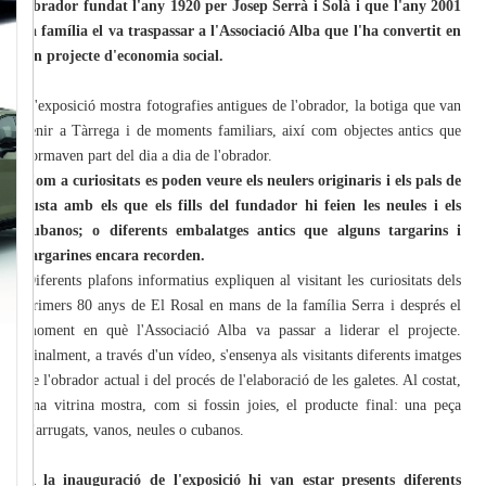
obrador fundat l'any 1920 per Josep Serrà i Solà i que l'any 2001
la família el va traspassar a l'Associació Alba que l'ha convertit en
un projecte d'economia social.
L'exposició mostra fotografies antigues de l'obrador, la botiga que van
tenir a Tàrrega i de moments familiars, així com objectes antics que
formaven part del dia a dia de l'obrador.
Com a curiositats es poden veure els neulers originaris i els pals de
fusta amb els que els fills del fundador hi feien les neules i els
cubanos; o diferents embalatges antics que alguns targarins i
targarines encara recorden.
Diferents plafons informatius expliquen al visitant les curiositats dels
primers 80 anys de El Rosal en mans de la família Serra i després el
moment en què l'Associació Alba va passar a liderar el projecte.
Finalment, a través d'un vídeo, s'ensenya als visitants diferents imatges
de l'obrador actual i del procés de l'elaboració de les galetes. Al costat,
una vitrina mostra, com si fossin joies, el producte final: una peça
d'arrugats, vanos, neules o cubanos.
A la inauguració de l'exposició hi van estar presents diferents