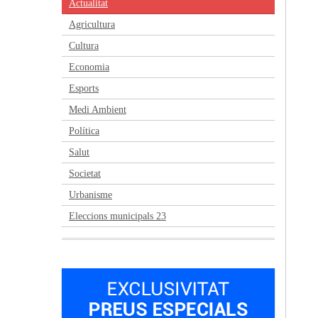
Actualitat
Agricultura
Cultura
Economia
Esports
Medi Ambient
Política
Salut
Societat
Urbanisme
Eleccions municipals 23
Anterior
Següent