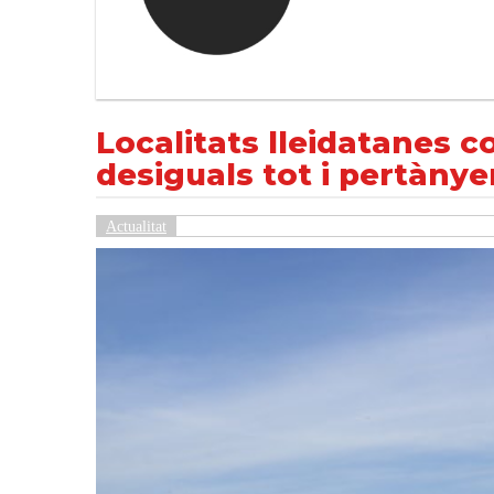
Localitats lleidatanes compleixen restricci
NOTÍCIES
Actualitat
Localitats lleidatanes c
desiguals tot i pertànye