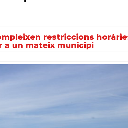
ons horàries desiguals tot i pertànyer a un mateix municipi
ompleixen restriccions horàrie
r a un mateix municipi