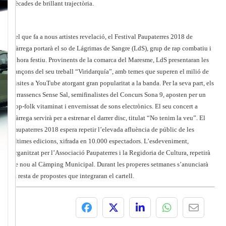
dècades de brillant trajectòria.
Pel que fa a nous artistes revelació, el Festival Paupaterres 2018 de
Tàrrega portarà el so de Lágrimas de Sangre (LdS), grup de rap combatiu i
alhora festiu. Provinents de la comarca del Maresme, LdS presentaran les
cançons del seu treball “Viridarquía”, amb temes que superen el milió de
visites a YouTube atorgant gran popularitat a la banda. Per la seva part, els
terrassencs Sense Sal, semifinalistes del Concurs Sona 9, aposten per un
pop-folk vitaminat i envernissat de sons electrònics. El seu concert a
Tàrrega servirà per a estrenar el darrer disc, titulat “No tenim la veu”. El
Paupaterres 2018 espera repetir l’elevada afluència de públic de les
últimes edicions, xifrada en 10.000 espectadors. L’esdeveniment,
organitzat per l’Associació Paupaterres i la Regidoria de Cultura, repetirà
de nou al Càmping Municipal. Durant les properes setmanes s’anunciarà
la resta de propostes que integraran el cartell.