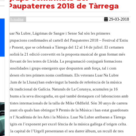
Paupaterres 2018 de Tàrrega
29-03-2018
Actualitat
güent
Luar Na Lubre, Lágrimas de Sangre i Sense Sal són les primeres
agrupacions confirmades al cartell del Paupaterres 2018 – Festival d’Estiu
de Ponent, que se celebrarà a Tàrrega del 12 al 14 de juliol. El certamen
assolirà la 21 edició convertit en la proposta musical de gran format més
rellevant de les terres de Lleida. La programació conjugarà formacions
consolidades i grups emergents que despunten amb força, tal i com
palesen els tres primers noms confirmats. Els veterans Luar Na Lubre
(Llum de la Lluna) han esdevingut la banda de referència de la música
folk tradicional de Galícia. Naturals de La Corunya, acumulen ja 16
àlbums a la seva discografia, en què també destaquen col·laboracions amb
artistes internacionals de la talla de Mike Oldfield. Són 30 anys de carrera
durant els quals han obtingut 9 Premis de la Música i han estat guardonats
per l’Acadèmia de les Arts i la Música. Luar Na Lubre arribaran a Tàrrega
erigits en l’exponent per excel·lència de la música gallega d’origen celta.
A la capital de l’Urgell presentaran el seu darrer àlbum, un recull de tres