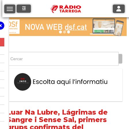
Toggle
Toggle navigation
Luar Na Lubre, Lágrimas de
Sangre i Sense Sal, primers
grups confirmats del