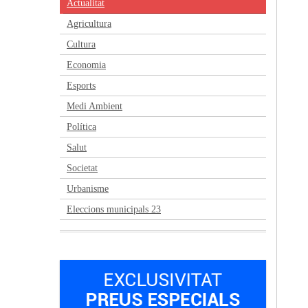
Actualitat
Agricultura
Cultura
Economia
Esports
Medi Ambient
Política
Salut
Societat
Urbanisme
Eleccions municipals 23
Anterior
Següent