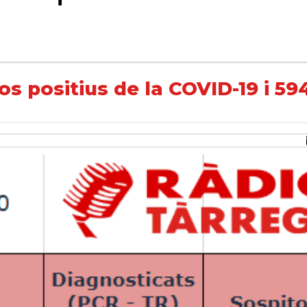
a COVID-19 i 594 sospitosos
os positius de la COVID-19 i 59