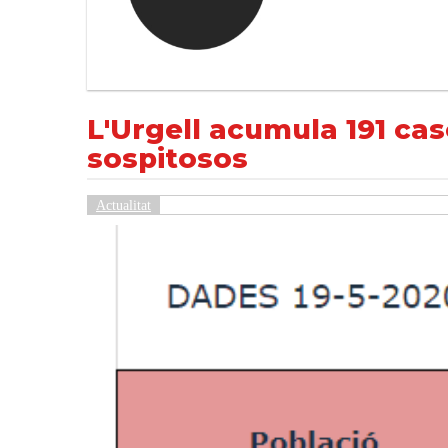
L'Urgell acumula 191 casos positius de l
NOTÍCIES
Actualitat
L'Urgell acumula 191 cas
sospitosos