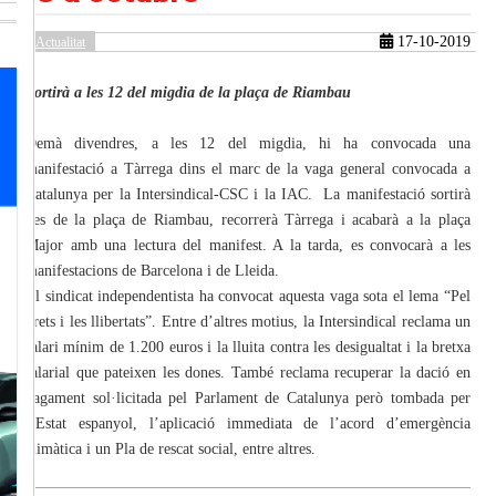
17-10-2019
Actualitat
güent
Sortirà a les 12 del migdia de la plaça de Riambau
Demà divendres, a les 12 del migdia, hi ha convocada una
manifestació a Tàrrega dins el marc de la vaga general convocada a
Catalunya per la Intersindical-CSC i la IAC. La manifestació sortirà
des de la plaça de Riambau, recorrerà Tàrrega i acabarà a la plaça
Major amb una lectura del manifest. A la tarda, es convocarà a les
manifestacions de Barcelona i de Lleida.
El sindicat independentista ha convocat aquesta vaga sota el lema “Pel
drets i les llibertats”. Entre d’altres motius, la Intersindical reclama un
salari mínim de 1.200 euros i la lluita contra les desigualtat i la bretxa
salarial que pateixen les dones. També reclama recuperar la dació en
pagament sol·licitada pel Parlament de Catalunya però tombada per
l’Estat espanyol, l’aplicació immediata de l’acord d’emergència
climàtica i un Pla de rescat social, entre altres.