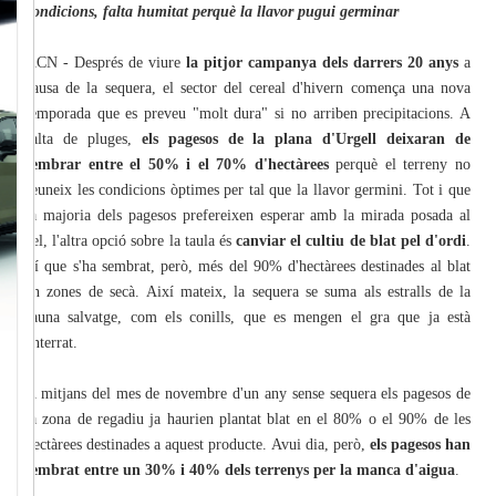
condicions, falta humitat perquè la llavor pugui germinar
ACN - Després de viure
la pitjor campanya dels darrers 20 anys
a
causa de la sequera, el sector del cereal d'hivern comença una nova
temporada que es preveu "molt dura" si no arriben precipitacions. A
falta de pluges,
els pagesos de la plana d'Urgell deixaran de
sembrar entre el 50% i el 70% d'hectàrees
perquè el terreny no
reuneix les condicions òptimes per tal que la llavor germini. Tot i que
la majoria dels pagesos prefereixen esperar amb la mirada posada al
cel, l'altra opció sobre la taula és
canviar el cultiu de blat pel d'ordi
.
Sí que s'ha sembrat, però, més del 90% d'hectàrees destinades al blat
en zones de secà. Així mateix, la sequera se suma als estralls de la
fauna salvatge, com els conills, que es mengen el gra que ja està
enterrat.
A mitjans del mes de novembre d'un any sense sequera els pagesos de
la zona de regadiu ja haurien plantat blat en el 80% o el 90% de les
hectàrees destinades a aquest producte. Avui dia, però,
els pagesos han
sembrat entre un 30% i 40% dels terrenys per la manca d'aigua
.