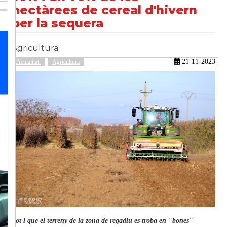
hectàrees de cereal d'hivern
per la sequera
güent
Agricultura
21-11-2023
Actualitat
Agricultura
Tot i que el terreny de la zona de regadiu es troba en "bones"