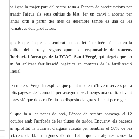
Tot i que la major part del sector resta a l'espera de precipitacions per
garantir l'aigua als seus cultius de blat, fer un canvi i apostar per
plantar ordi a partir del mes de desembre també és una de les
alternatives dels productors.
Aquells que sí que han sembrat ho han fet "per inèrcia" i no en la
totalitat del terreny, segons apunta el
responsable de conreus
d'herbacis i farratges de la FCAC, Santi Vergé,
qui afegeix que ho
han fet aplicant fertilització orgànica en comptes de la fertilització
mineral.
Així mateix, Vergé ha explicat que plantar cereal d'hivern serveix per a
molts pagesos de "comodí" per assegurar-se almenys una collita davant
la previsió que de cara l'estiu no disposin d'aigua suficient per regar.
Pel que fa a les zones de secà, l'època de sembra comença el 12
d'octubre amb l'arribada de les pluges de tardor. Enguany, els pagesos
han aprofitat la humitat d'alguns ruixats per sembrar el 90% de les
hectàrees de blat i algunes d'ordi. Tot i que en algunes zones la