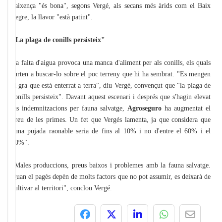
naixença "és bona", segons Vergé, als secans més àrids com el Baix
Segre, la llavor "està patint".
"La plaga de conills persisteix"
La falta d'aigua provoca una manca d'aliment per als conills, els quals
surten a buscar-lo sobre el poc terreny que hi ha sembrat. "Es mengen
el gra que està enterrat a terra", diu Vergé, convençut que "la plaga de
conills persisteix". Davant aquest escenari i després que s'hagin elevat
les indemnitzacions per fauna salvatge,
Agroseguro
ha augmentat el
preu de les primes. Un fet que Vergés lamenta, ja que considera que
"una pujada raonable seria de fins al 10% i no d'entre el 60% i el
70%".
"Males produccions, preus baixos i problemes amb la fauna salvatge.
Quan el pagès depèn de molts factors que no pot assumir, es deixarà de
cultivar al territori", conclou Vergé.