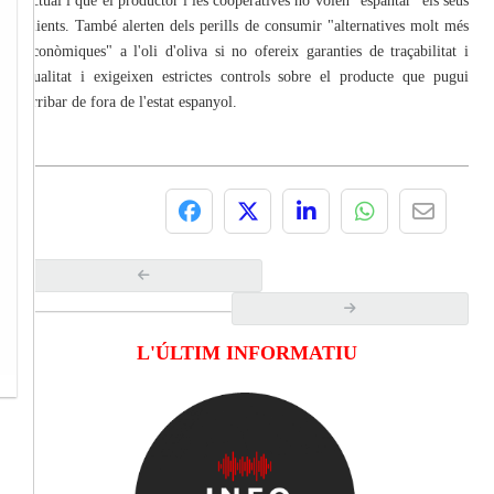
actual i que el productor i les cooperatives no volen "espantar" els seus
clients. També alerten dels perills de consumir "alternatives molt més
econòmiques" a l'oli d'oliva si no ofereix garanties de traçabilitat i
qualitat i exigeixen estrictes controls sobre el producte que pugui
arribar de fora de l'estat espanyol.
L'ÚLTIM INFORMATIU