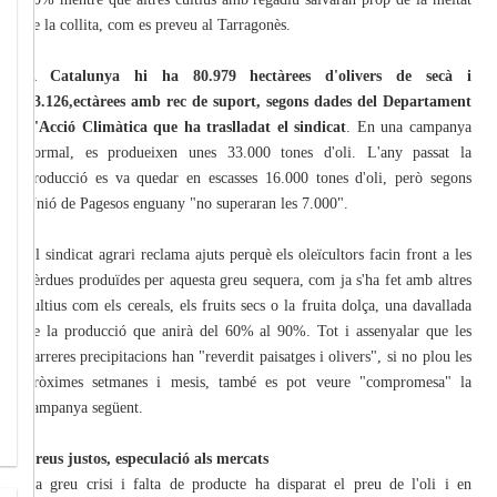
de la collita, com es preveu al Tarragonès.
A Catalunya hi ha 80.979 hectàrees d'olivers de secà i
23.126,ectàrees amb rec de suport, segons dades del Departament
d'Acció Climàtica que ha traslladat el sindicat
. En una campanya
normal, es produeixen unes 33.000 tones d'oli. L'any passat la
producció es va quedar en escasses 16.000 tones d'oli, però segons
Unió de Pagesos enguany "no superaran les 7.000".
El sindicat agrari reclama ajuts perquè els oleïcultors facin front a les
pèrdues produïdes per aquesta greu sequera, com ja s'ha fet amb altres
cultius com els cereals, els fruits secs o la fruita dolça, una davallada
de la producció que anirà del 60% al 90%. Tot i assenyalar que les
darreres precipitacions han "reverdit paisatges i olivers", si no plou les
pròximes setmanes i mesis, també es pot veure "compromesa" la
campanya següent.
Preus justos, especulació als mercats
La greu crisi i falta de producte ha disparat el preu de l'oli i en