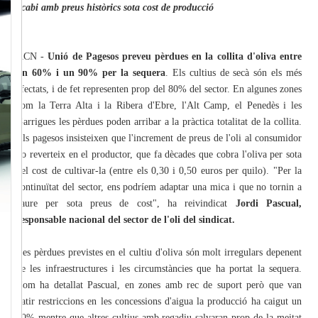
acabi amb preus històrics sota cost de producció
ACN -
Unió de Pagesos preveu pèrdues en la collita d'oliva entre
un 60% i un 90% per la sequera
. Els cultius de secà són els més
afectats, i de fet representen prop del 80% del sector. En algunes zones
com la Terra Alta i la Ribera d'Ebre, l'Alt Camp, el Penedès i les
Garrigues les pèrdues poden arribar a la pràctica totalitat de la collita.
Els pagesos insisteixen que l'increment de preus de l'oli al consumidor
no reverteix en el productor, que fa dècades que cobra l'oliva per sota
del cost de cultivar-la (entre els 0,30 i 0,50 euros per quilo). "Per la
continuïtat del sector, ens podríem adaptar una mica i que no tornin a
caure per sota preus de cost", ha reivindicat
Jordi Pascual,
responsable nacional del sector de l'oli del sindicat.
Les pèrdues previstes en el cultiu d'oliva són molt irregulars depenent
de les infraestructures i les circumstàncies que ha portat la sequera.
Com ha detallat Pascual, en zones amb rec de suport però que van
patir restriccions en les concessions d'aigua la producció ha caigut un
70% mentre que altres cultius amb regadiu salvaran prop de la meitat