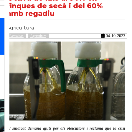
finques de secà i del 60%
amb regadiu
güent
Agricultura
04-10-2023
Actualitat
Agricultura
El sindicat demana ajuts per als oleïcultors i reclama que la crisi