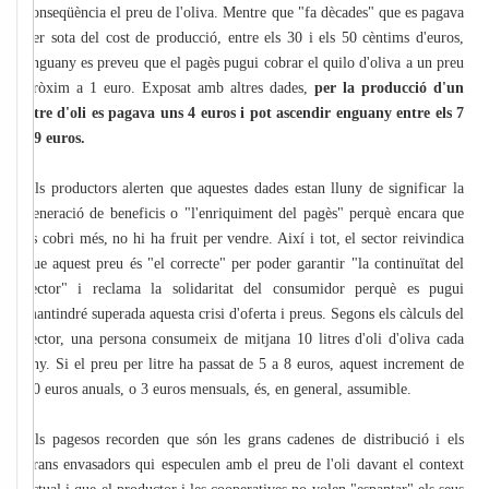
conseqüència el preu de l'oliva. Mentre que "fa dècades" que es pagava
per sota del cost de producció, entre els 30 i els 50 cèntims d'euros,
enguany es preveu que el pagès pugui cobrar el quilo d'oliva a un preu
pròxim a 1 euro. Exposat amb altres dades,
per la producció d'un
litre d'oli es pagava uns 4 euros i pot ascendir enguany entre els 7
i 9 euros.
Els productors alerten que aquestes dades estan lluny de significar la
generació de beneficis o "l'enriquiment del pagès" perquè encara que
es cobri més, no hi ha fruit per vendre. Així i tot, el sector reivindica
que aquest preu és "el correcte" per poder garantir "la continuïtat del
sector" i reclama la solidaritat del consumidor perquè es pugui
mantindré superada aquesta crisi d'oferta i preus. Segons els càlculs del
sector, una persona consumeix de mitjana 10 litres d'oli d'oliva cada
any. Si el preu per litre ha passat de 5 a 8 euros, aquest increment de
30 euros anuals, o 3 euros mensuals, és, en general, assumible.
Els pagesos recorden que són les grans cadenes de distribució i els
grans envasadors qui especulen amb el preu de l'oli davant el context