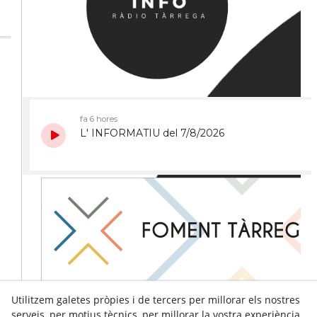
Utilitzem galetes pròpies i de tercers per millorar els nostres
serveis, per motius tècnics, per millorar la vostra experiència