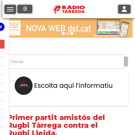
Toggle
Toggle navigation
Primer partit amistós del
Rugbi Tàrrega contra el
Rugbi Lleida.