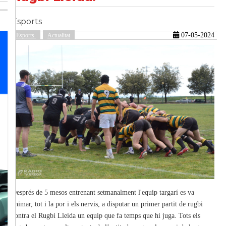
Esports
güent
07-05-2024
Esports
Actualitat
Després de 5 mesos entrenant setmanalment l'equip targarí es va
animar, tot i la por i els nervis, a disputar un primer partit de rugbi
contra el Rugbi Lleida un equip que fa temps que hi juga. Tots els