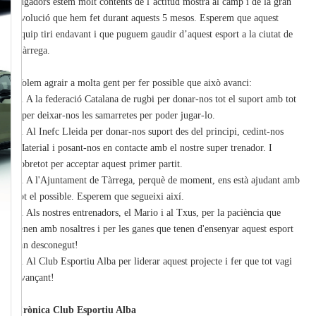
jugadors estem molt contents de l’actitud mostra al camp i de la gran
evolució que hem fet durant aquests 5 mesos. Esperem que aquest
equip tiri endavant i que puguem gaudir d’aquest esport a la ciutat de
Tàrrega.
Volem agrair a molta gent per fer possible que això avanci:
1. A la federació Catalana de rugbi per donar-nos tot el suport amb tot
i per deixar-nos les samarretes per poder jugar-lo.
2. Al Inefc Lleida per donar-nos suport des del principi, cedint-nos
Material i posant-nos en contacte amb el nostre super trenador. I
sobretot per acceptar aquest primer partit.
3. A l'Ajuntament de Tàrrega, perquè de moment, ens està ajudant amb
tot el possible. Esperem que segueixi així.
4. Als nostres entrenadors, el Mario i al Txus, per la paciència que
tenen amb nosaltres i per les ganes que tenen d'ensenyar aquest esport
tan desconegut!
5. Al Club Esportiu Alba per liderar aquest projecte i fer que tot vagi
avançant!
Crònica Club Esportiu Alba