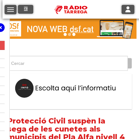
Toggle
Toggle navigation
Protecció Civil suspèn la
sega de les cunetes als
municipis del Pla Alfa nivell 4