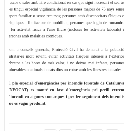
frescos o sales amb aire condicionat en cas que sigui necessari el seu ús
i es tingui especial vigilància de les persones majors de 75 anys sense
suport familiar o sense recursos; persones amb discapacitats físiques o
psíquiques i limitacions de mobilitat; persones que hagin de romandre
o fer activitat física a l'aire lliure (incloses les activitats laborals) i
persones amb malalties cròniques.
Com a consells generals, Protecció Civil ha demanat a la població
hidratar-se molt sovint, evitar activitats físiques intenses a l’exterior
sobretot a les hores de més calor; i no deixar mai infants, persones
vulnerables o animals tancats dins un cotxe amb les finestres tancades.
El pla especial d'emergències per incendis forestals de Catalunya
(INFOCAT) es manté en fase d’emergència pel perill extrem
d’incendi en algunes comarques i per fer seguiment dels incendis
que es vagin produint.