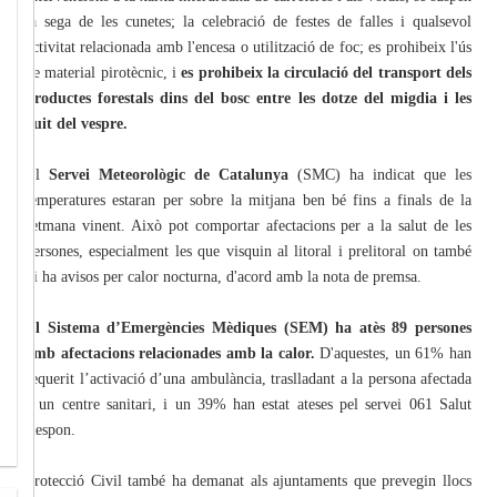
la sega de les cunetes; la celebració de festes de falles i qualsevol
activitat relacionada amb l'encesa o utilització de foc; es prohibeix l'ús
de material pirotècnic, i
es prohibeix la circulació del transport dels
productes forestals dins del bosc entre les dotze del migdia i les
vuit del vespre.
El
Servei Meteorològic de Catalunya
(SMC) ha indicat que les
temperatures estaran per sobre la mitjana ben bé fins a finals de la
setmana vinent. Això pot comportar afectacions per a la salut de les
persones, especialment les que visquin al litoral i prelitoral on també
hi ha avisos per calor nocturna, d'acord amb la nota de premsa.
El Sistema d’Emergències Mèdiques (SEM) ha atès 89 persones
amb afectacions relacionades amb la calor.
D'aquestes, un 61% han
requerit l’activació d’una ambulància, traslladant a la persona afectada
a un centre sanitari, i un 39% han estat ateses pel servei 061 Salut
Respon.
Protecció Civil també ha demanat als ajuntaments que prevegin llocs