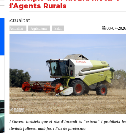
d'Agents Rurals
Actualitat
güent
08-07-2026
Actualitat
Agricultura
Salut
El Govern insisteix que el risc d’incendi és "extrem" i prohibeix les
activitats falleres, amb foc i l’ús de pirotècnia