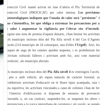
Protecció Civil manté activat en fase d’alerta el Pla Territorial de
Protecció Civil (PROCICAT) per calor intensa.
Les previsions
meteorològiques indiquen que l'onada de calor serà "persistent" i
que s’intensifica, fet que obliga a extremar les precaucions per a
la salut i augmentar la vigilància per l'elevat risc d'incendi.
Segons una nota de premsa d'aquest dimarts, s'han limitat les activitats
pels municipis inclosos dins del Pla Alfa nivell 4 del Cos d’Agents
Rurals (214 municipis de 24 comarques, una d'elles
l'Urgell
). Així, les
tasques de sega de les cunetes queden suspeses, i es prohibeixen les
activitats culturals falleres i activitats amb foc, així com material
pirotècnic, als municipis afectats.
Als municipis inclosos dins del
Pla Alfa nivell 4
es restringeix l'accés,
a peu o amb vehicle, als espais naturals de caràcter forestal; es
prohibeixen activitats d'educació en el lleure tipus acampada, ruta i
ruta esportiva; les activitats vinculades a cases de colònies s'han de fer
a l'interior d'edificacions si disposen de mesures de prevenció
d'incendis o, en cas contrari, suspendre-les; se suspenen les obres i
intervencions a la xarxa interurbana de carreteres i als vorals; se suspèn