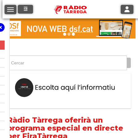
Toggle
Toggle navigation
Ràdio Tàrrega oferirà un
programa especial en directe
per FiraTàrrega