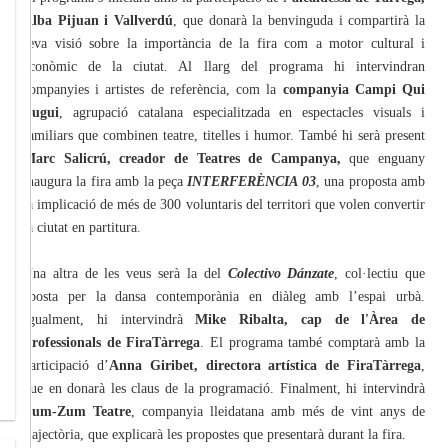
Alba Pijuan i Vallverdú
, que donarà la benvinguda i compartirà la
seva visió sobre la importància de la fira com a motor cultural i
econòmic de la ciutat. Al llarg del programa hi intervindran
companyies i artistes de referència, com la
companyia Campi Qui
Pugui
, agrupació catalana especialitzada en espectacles visuals i
familiars que combinen teatre, titelles i humor. També hi serà present
Marc Salicrú, creador de Teatres de Campanya,
que enguany
inaugura la fira amb la peça
INTERFERÈNCIA 03
, una proposta amb
la implicació de més de 300 voluntaris del territori que volen convertir
la ciutat en partitura.
Una altra de les veus serà la del
Colectivo Dánzate
, col·lectiu que
aposta per la dansa contemporània en diàleg amb l’espai urbà.
Igualment, hi intervindrà
Mike Ribalta, cap de l'Àrea de
Professionals de FiraTàrrega
. El programa també comptarà amb la
participació d’
Anna Giribet, directora artística de FiraTàrrega
,
que en donarà les claus de la programació. Finalment, hi intervindrà
Zum-Zum Teatre
, companyia lleidatana amb més de vint anys de
trajectòria, que explicarà les propostes que presentarà durant la fira.