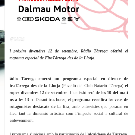
El pròxim divendres 12 de setembre, Ràdio Tàrrega oferirà el
programa especial de FiraTàrrega des de la Llotja.
Ràdio Tàrrega emetrà un programa especial en directe de
FiraTàrrega des de la Llotja
(Pavelló del Club Natació Tàrrega)
el
proper divendres 12 de setembre
. L'emissió serà de
les 10 del matí
fins a les 13 h
. Durant tres hores,
el programa recollirà les veus de
protagonistes destacats de la fira
, amb entrevistes que posaran en
relleu tant la dimensió artística com l’impacte social i cultural de
l’esdeveniment.
El programa s’iniciarà amb la participació de l’
alcaldessa de Tàrrega,