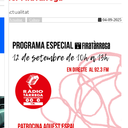
Actualitat
güent
04-09-2025
Actualitat
Cultura