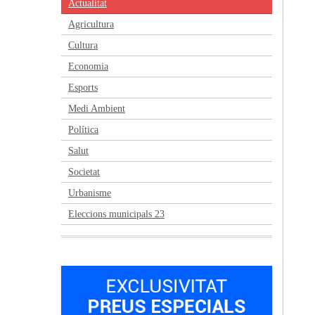
Actualitat
Agricultura
Cultura
Economia
Esports
Medi Ambient
Política
Salut
Societat
Urbanisme
Eleccions municipals 23
Anterior
Següent