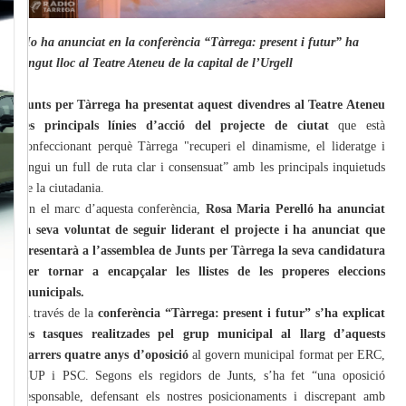
Ho ha anunciat en la conferència “Tàrrega: present i futur” ha
tingut lloc al Teatre Ateneu de la capital de l’Urgell
Junts per Tàrrega ha presentat aquest divendres al Teatre Ateneu
les principals línies d’acció del projecte de ciutat
que està
confeccionant perquè Tàrrega "recuperi el dinamisme, el lideratge i
tingui un full de ruta clar i consensuat” amb les principals inquietuds
de la ciutadania.
En el marc d’aquesta conferència,
Rosa Maria Perelló ha anunciat
la seva voluntat de seguir liderant el projecte i ha anunciat que
presentarà a l’assemblea de Junts per Tàrrega la seva candidatura
per tornar a encapçalar les llistes de les properes eleccions
municipals.
A través de la
conferència “Tàrrega: present i futur” s’ha explicat
les tasques realitzades pel grup municipal al llarg d’aquests
darrers quatre anys d’oposició
al govern municipal format per ERC,
CUP i PSC. Segons els regidors de Junts, s’ha fet “una oposició
responsable, defensant els nostres posicionaments i discrepant amb