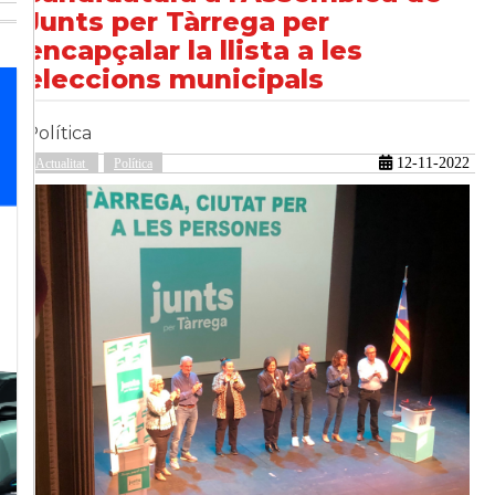
Junts per Tàrrega per
encapçalar la llista a les
eleccions municipals
güent
Política
12-11-2022
Actualitat
Política