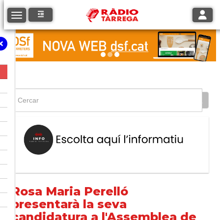
Toggle
Toggle navigation
Rosa Maria Perelló
presentarà la seva
candidatura a l'Assemblea de