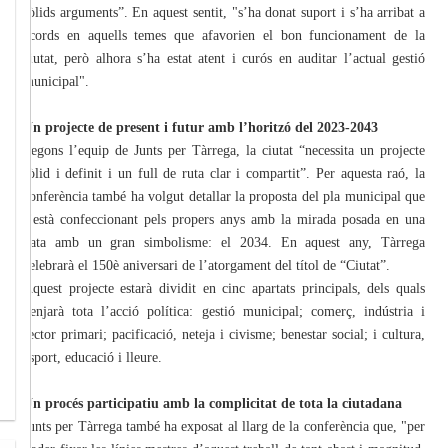
sòlids arguments”. En aquest sentit, "s’ha donat suport i s’ha arribat a
acords en aquells temes que afavorien el bon funcionament de la
ciutat, però alhora s’ha estat atent i curós en auditar l’actual gestió
municipal".
Un projecte de present i futur amb l’horitzó del 2023-2043
Segons l’equip de Junts per Tàrrega, la ciutat “necessita un projecte
sòlid i definit i un full de ruta clar i compartit”. Per aquesta raó, la
conferència també ha volgut detallar la proposta del pla municipal que
s’està confeccionant pels propers anys amb la mirada posada en una
data amb un gran simbolisme: el 2034. En aquest any, Tàrrega
celebrarà el 150è aniversari de l’atorgament del títol de “Ciutat”.
Aquest projecte estarà dividit en cinc apartats principals, dels quals
penjarà tota l’acció política: gestió municipal; comerç, indústria i
sector primari; pacificació, neteja i civisme; benestar social; i cultura,
esport, educació i lleure.
Un procés participatiu amb la complicitat de tota la ciutadana
Junts per Tàrrega també ha exposat al llarg de la conferència que, "per