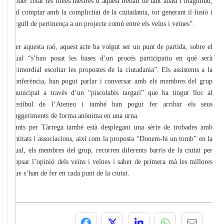
poder fixar les línies mestres d’aquest treball de tant abast i magnitud,
cal comptar amb la complicitat de la ciutadania, tot generant il·lusió i
orgull de pertinença a un projecte comú entre els veïns i veïnes”.
Per aquesta raó, aquest acte ha volgut ser un punt de partida, sobre el
qual “s’han posat les bases d’un procés participatiu en què serà
primordial escoltar les propostes de la ciutadania”. Els assistents a la
conferència, han pogut parlar i conversar amb els membres del grup
municipal a través d’un “piscolabis targarí” que ha tingut lloc al
vestíbul de l’Ateneu i també han pogut fer arribar els seus
suggeriments de forma anònima en una urna.
Junts per Tàrrega també està desplegant una sèrie de trobades amb
entitats i associacions, així com la proposta “Donem-hi un tomb” en la
qual, els membres del grup, recorren diferents barris de la ciutat per
copsar l’opinió dels veïns i veïnes i saber de primera mà les millores
que s’han de fer en cada punt de la ciutat.