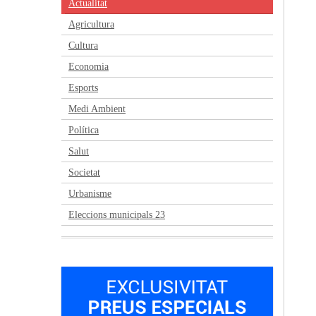
Actualitat
Agricultura
Cultura
Economia
Esports
Medi Ambient
Política
Salut
Societat
Urbanisme
Eleccions municipals 23
Anterior
Següent