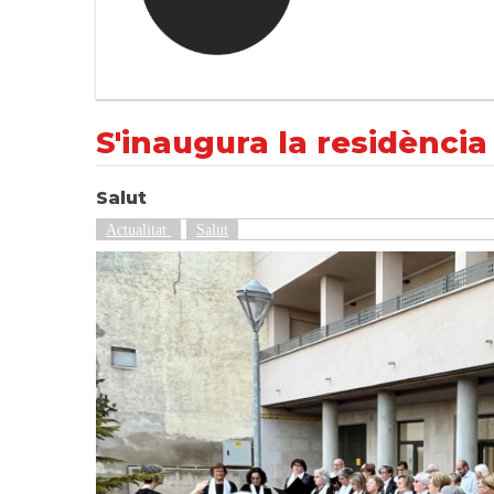
S'inaugura la residència geriàtrica de Castel
NOTÍCIES
Actualitat
S'inaugura la residència
Salut