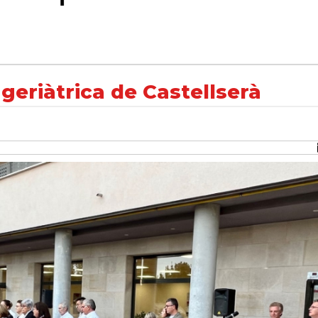
lserà
 geriàtrica de Castellserà