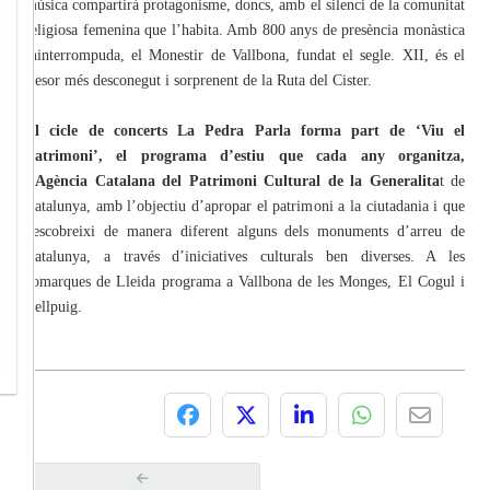
música compartirà protagonisme, doncs, amb el silenci de la comunitat
religiosa femenina que l’habita. Amb 800 anys de presència monàstica
ininterrompuda, el Monestir de Vallbona, fundat el segle. XII, és el
tresor més desconegut i sorprenent de la Ruta del Cister.
El cicle de concerts La Pedra Parla forma part de ‘Viu el
Patrimoni’, el programa d’estiu que cada any organitza,
l’Agència Catalana del Patrimoni Cultural de la Generalita
t de
Catalunya, amb l’objectiu d’apropar el patrimoni a la ciutadania i que
descobreixi de manera diferent alguns dels monuments d’arreu de
Catalunya, a través d’iniciatives culturals ben diverses. A les
comarques de Lleida programa a Vallbona de les Monges, El Cogul i
Bellpuig.