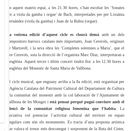
En aquest mateix espai, a les 21.30 hores, s’han escoltat les ‘Sonates
per a viola da gamba i orgue’ de Bach, interpretades per per Lixsánia
Fernández (viola da gamba) i Juan de la Rubia (orgue).
La vuitena edició d’aquest cicle es clourà demà
amb un dels
compositors barrocs catalans més importants, Joan Cererols, originari
de Martorell, i la seva obra les ‘Completes solemnes a Maria’, que el
Cor Cererols, sota la direcció de l’organista Marc Díaz, interpretaran a
l’església. Aquest tercer i últim concert tindrà lloc a les 12.30 hores a
l’església del Monestir de Santa Maria de Vallbona.
El cicle musical, que enguany arriba a la 8a edició, està organitzat per
l’Agència Catalana del Patrimoni Cultural del Departament de Cultura
i la comunitat del monestir amb la col·laboració de l’Ajuntament de
Vallbona de les Monges i
està pensat perquè pugui conviure amb el
silenci de la comunitat religiosa femenina que l’habita
. La
iniciativa vol potenciar l’activitat cultural del territori en espais
singulars com són els monuments. Es tracta d’una proposta artística
que valora el tresor més desconegut i sorprenent de la Ruta del Cister,