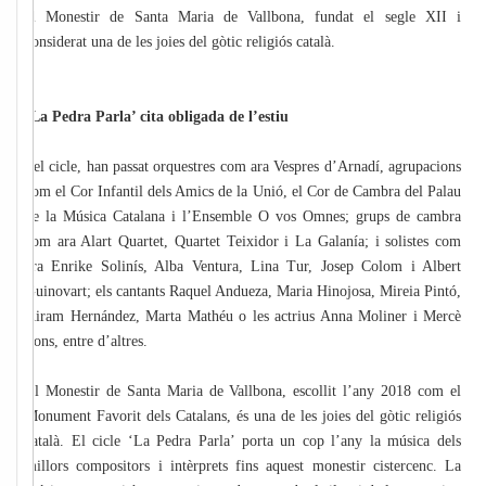
el Monestir de Santa Maria de Vallbona, fundat el segle XII i
considerat una de les joies del gòtic religiós català.
‘La Pedra Parla’ cita obligada de l’estiu
Pel cicle, han passat orquestres com ara Vespres d’Arnadí, agrupacions
com el Cor Infantil dels Amics de la Unió, el Cor de Cambra del Palau
de la Música Catalana i l’Ensemble O vos Omnes; grups de cambra
com ara Alart Quartet, Quartet Teixidor i La Galanía; i solistes com
ara Enrike Solinís, Alba Ventura, Lina Tur, Josep Colom i Albert
Guinovart; els cantants Raquel Andueza, Maria Hinojosa, Mireia Pintó,
Airam Hernández, Marta Mathéu o les actrius Anna Moliner i Mercè
Pons, entre d’altres.
El Monestir de Santa Maria de Vallbona, escollit l’any 2018 com el
Monument Favorit dels Catalans, és una de les joies del gòtic religiós
català. El cicle ‘La Pedra Parla’ porta un cop l’any la música dels
millors compositors i intèrprets fins aquest monestir cistercenc. La