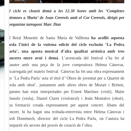
El cicle es clourà demà a les 12.30 hores amb les ‘Completes
solemnes a Maria’ de Joan Cererols amb el Cor Cererols, dirigit per
l’organista tarragoní Marc Díaz
El Reial Monestir de Santa Maria de Vallbona
ha acollit aquesta
tarda l’inici de la vuitena edició del cicle exclusiu ‘La Pedra
Parla’, una aposta musical d’alta qualitat artística amb tres
concerts entre avui i demà
. L’arrencada del festival s’ha fet al
claustre amb una peça de la jove compositora Helena Cánovas,
encarregada pel mateix festival. Cánovas ha fet una obra expressament
per ‘La Pedra Parla’ sota el títol d’‘Obres de joventut per a Quartet de
corda amb oboè’, juntament amb altres obres de Mozart i Britten,
aquestes han estat interpretades per Ernest Martínez (violí), Maite
Abasolo (viola), Daniel Claret (violoncel) i Jesús Montalvo (oboè),
una formació creada expressament per aquest concert. Abans del
concert, hi ha hagut una trobada-entrevista entre Helena Cánovas i
Jordi Domènech, director del cicle La Pedra Parla, on l’autora ha
compartit els secrets del procés de creació de l’obra.