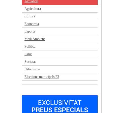
Actualitat
Agricultura
Cultura
Economia
Esports
Medi Ambient
Política
Salut
Societat
Urbanisme
Eleccions municipals 23
Anterior
Següent