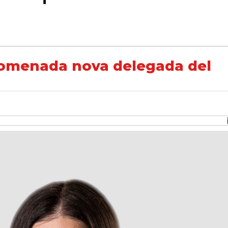
gada del Govern a Lleida
nomenada nova delegada del