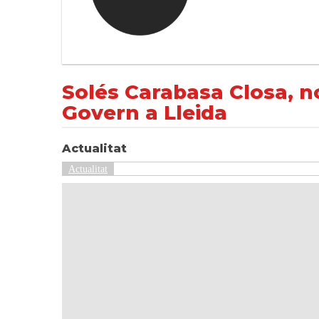
Solés Carabasa Closa, nomenada nova dele
NOTÍCIES
Actualitat
Solés Carabasa Closa, 
Govern a Lleida