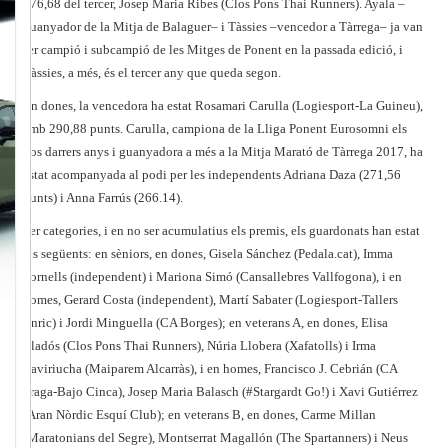
276,68 del tercer, Josep Maria Ribes (Clos Pons Thai Runners). Ayala –
guanyador de la Mitja de Balaguer– i Tàssies –vencedor a Tàrrega– ja van
ser campió i subcampió de les Mitges de Ponent en la passada edició, i
Tàssies, a més, és el tercer any que queda segon.
En dones, la vencedora ha estat Rosamari Carulla (Logiesport-La Guineu),
amb 290,88 punts. Carulla, campiona de la Lliga Ponent Eurosomni els
dos darrers anys i guanyadora a més a la Mitja Marató de Tàrrega 2017, ha
estat acompanyada al podi per les independents Adriana Daza (271,56
punts) i Anna Farrús (266.14).
Per categories, i en no ser acumulatius els premis, els guardonats han estat
els següents: en sèniors, en dones, Gisela Sánchez (Pedala.cat), Imma
Fornells (independent) i Mariona Simó (Cansallebres Vallfogona), i en
homes, Gerard Costa (independent), Martí Sabater (Logiesport-Tallers
Enric) i Jordi Minguella (CA Borges); en veterans A, en dones, Elisa
Lladós (Clos Pons Thai Runners), Núria Llobera (Xafatolls) i Irma
Zaviriucha (Maiparem Alcarràs), i en homes, Francisco J. Cebrián (CA
Fraga-Bajo Cinca), Josep Maria Balasch (#Stargardt Go!) i Xavi Gutiérrez
(Aran Nòrdic Esquí Club); en veterans B, en dones, Carme Millan
(Maratonians del Segre), Montserrat Magallón (The Spartanners) i Neus