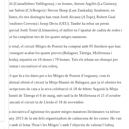
Gili (Cansallebres Vallfogona), i en homes, Antoni Argilés (La Guineu),
Joan Safont (CA Borges) i Steven Sharp (Last Zankada); finalment, en
Màster, els tres distingits han estat Jordi Alcaraz (A Tope), Robert Gual
(Fondistes Cervera) i Josep Diviu (UEU). També ha rebut un premi
especial Jordi Torné (Llimasoles), el millor en l’apartat de cadira de rodes i
que ha completat tres de les quatre mitges maratons.
En total, el circuit Mitges de Ponent ha comptat amb 95 finishers que han
aconseguit acabar les quatre proves (Balaguer, Tàrrega, Mollerussa i
Lleida), repartits en 16 dones i 79 homes. Tots els rebran un obsequi per
premiar i reconèixer el seu esforç.
Pel que fa a les dates per a les Mitges de Ponent d’enguany, com és
habitual obrirà el circuit la Mitja Marató de Balaguer, que ja té obertes les
inscripcions de cara a la seva celebració el 18 de febrer. Seguirà la Mitja
Marató de Tàrrega el 6 de maig, més tard la de Mollerussa el 21 d’octubre
i tancarà el circuit la de Lleida el 18 de novembre.
La iniciativa d’aglutinar les quatre mitges maratons lleidatanes va néixer
l’any 2015 de la mà dels organitzadors de cadascuna de les curses. Ho van
fer amb el lema ‘Posa’t les Mitges’ i amb l’objectiu de valorar l’esforç