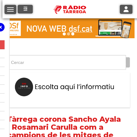
Toggle
Toggle navigation
Tàrrega corona Sancho Ayala
i Rosamari Carulla com a
campions de les mitges de