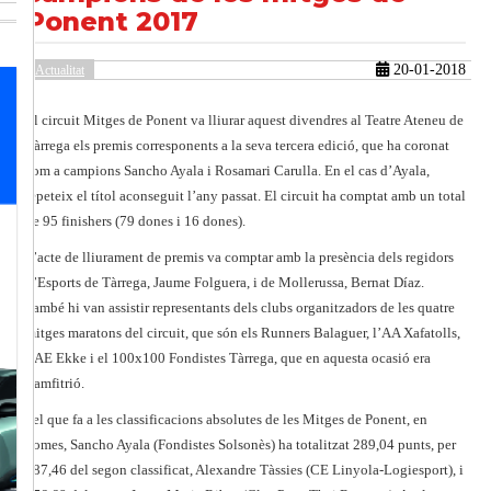
Ponent 2017
20-01-2018
Actualitat
güent
El circuit Mitges de Ponent va lliurar aquest divendres al Teatre Ateneu de
Tàrrega els premis corresponents a la seva tercera edició, que ha coronat
com a campions Sancho Ayala i Rosamari Carulla. En el cas d’Ayala,
repeteix el títol aconseguit l’any passat. El circuit ha comptat amb un total
de 95 finishers (79 dones i 16 dones).
L’acte de lliurament de premis va comptar amb la presència dels regidors
d’Esports de Tàrrega, Jaume Folguera, i de Mollerussa, Bernat Díaz.
També hi van assistir representants dels clubs organitzadors de les quatre
mitges maratons del circuit, que són els Runners Balaguer, l’AA Xafatolls,
l’AE Ekke i el 100x100 Fondistes Tàrrega, que en aquesta ocasió era
l’amfitrió.
Pel que fa a les classificacions absolutes de les Mitges de Ponent, en
homes, Sancho Ayala (Fondistes Solsonès) ha totalitzat 289,04 punts, per
287,46 del segon classificat, Alexandre Tàssies (CE Linyola-Logiesport), i