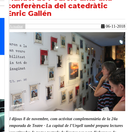
conferència del catedràtic
Enric Gallén
güent
06-11-2018
Actualitat
El dijous 8 de novembre, com activitat complementària de la 24a
Temporada de Teatre · La capital de l’Urgell també prepara lectures