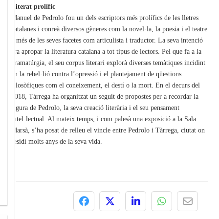
Literat prolífic
Manuel de Pedrolo fou un dels escriptors més prolífics de les lletres
catalanes i conreà diversos gèneres com la novel·la, la poesia i el teatre
a més de les seves facetes com articulista i traductor. La seva intenció
era apropar la literatura catalana a tot tipus de lectors. Pel que fa a la
dramatúrgia, el seu corpus literari explorà diverses temàtiques incidint
en la rebel·lió contra l’opressió i el plantejament de qüestions
filosòfiques com el coneixement, el destí o la mort. En el decurs del
2018, Tàrrega ha organitzat un seguit de propostes per a recordar la
figura de Pedrolo, la seva creació literària i el seu pensament
intel·lectual. Al mateix temps, i com palesà una exposició a la Sala
Marsà, s’ha posat de relleu el vincle entre Pedrolo i Tàrrega, ciutat on
residí molts anys de la seva vida.