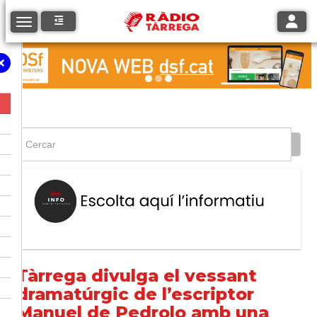
Toggle
Toggle navigation
Tàrrega divulga el vessant
dramatúrgic de l’escriptor
Manuel de Pedrolo amb una