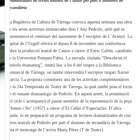
dramatitzades de textos teatrals de l’autor per part d’alumnes de
secundària
La Regidoria de Cultura de Tàrrega convoca aquesta setmana una altra
de les seves activitats emmarcades dins l’Any Pedrolo, amb què es
commemora el centenari del naixement de l’escriptor de L’Aranyó. La
capital de l’Urgell oferirà el dijous 8 de novembre una conferència
sobre la producció teatral de l’autor a càrrec d’Enric Gallén, catedràtic
de la Universitat Pompeu Fabra. La xerrada, titulada “Descobrim el
Pedrolo dramaturg”, tindrà lloc a les 8 del vespre a la Biblioteca
Comarcal de Tàrrega, on també intervindrà l’escriptor targarí Xavier
Garcia. La proposta constitueix una de les activitats complementàries
de la 24a Temporada de Teatre de Tàrrega, la qual també posa el focus
en el vessant dramatúrgic de Pedrolo. En aquest sentit, la presentació
del cicle s’acompanyà el passat setembre de la representació de la peça
“Homes i No” (1957) a càrrec d’El Celler d’Espectacles. D’altra
banda, és en preparació un programa de lectures dramatitzades de cinc
obres teatrals de Pedrolo per part d’alumnes de secundària de Tàrrega
sota el mestratge de l’actriu Marta Pérez (T de Teatre).