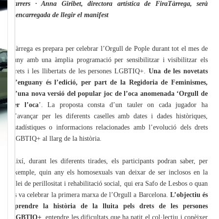
carrers · Anna Giribet, directora artística de FiraTàrrega, serà
l’encarregada de llegir el manifest
Tàrrega es prepara per celebrar l’Orgull de Pople durant tot el mes de
juny amb una àmplia programació per sensibilitzar i visibilitzar els
drets i les llibertats de les persones LGBTIQ+.
Una de les novetats
d’enguany és l’edició, per part de la Regidoria de Feminismes,
d’una nova versió del popular joc de l’oca anomenada ‘Orgull de
ser l’oca
’. La proposta consta d’un tauler on cada jugador ha
d’avançar per les diferents caselles amb dates i dades històriques,
estadístiques o informacions relacionades amb l’evolució dels drets
LGBTIQ+ al llarg de la història.
Així, durant les diferents tirades, els participants podran saber, per
exemple, quin any els homosexuals van deixar de ser inclosos en la
Llei de perillositat i rehabilitació social, qui era Safo de Lesbos o quan
es va celebrar la primera marxa de l’Orgull a Barcelona.
L’objectiu és
aprendre la història de la lluita pels drets de les persones
LGBTIQ+
, entendre les dificultats que ha patit el col·lectiu i conèixer