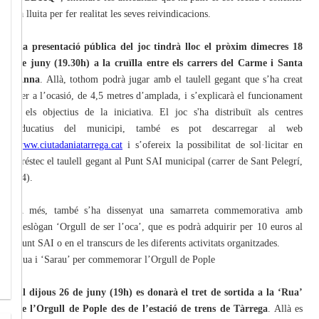
la lluita per fer realitat les seves reivindicacions.
La presentació pública del joc tindrà lloc el pròxim dimecres 18
de juny (19.30h) a la cruïlla entre els carrers del Carme i Santa
Anna
. Allà, tothom podrà jugar amb el taulell gegant que s’ha creat
per a l’ocasió, de 4,5 metres d’amplada, i s’explicarà el funcionament
i els objectius de la iniciativa. El joc s'ha distribuït als centres
educatius del municipi, també es pot descarregar al web
www.ciutadaniatarrega.cat
i s’ofereix la possibilitat de sol·licitar en
préstec el taulell gegant al Punt SAI municipal (carrer de Sant Pelegrí,
74).
A més, també s’ha dissenyat una samarreta commemorativa amb
l’eslògan ‘Orgull de ser l’oca’, que es podrà adquirir per 10 euros al
Punt SAI o en el transcurs de les diferents activitats organitzades.
Rua i ‘Sarau’ per commemorar l’Orgull de Pople
El dijous 26 de juny (19h) es donarà el tret de sortida a la ‘Rua’
de l’Orgull de Pople des de l’estació de trens de Tàrrega
. Allà es