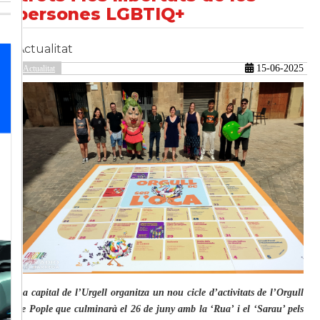
persones LGBTIQ+
Actualitat
güent
15-06-2025
Actualitat
La capital de l’Urgell organitza un nou cicle d’activitats de l’Orgull
de Pople que culminarà el 26 de juny amb la ‘Rua’ i el ‘Sarau’ pels