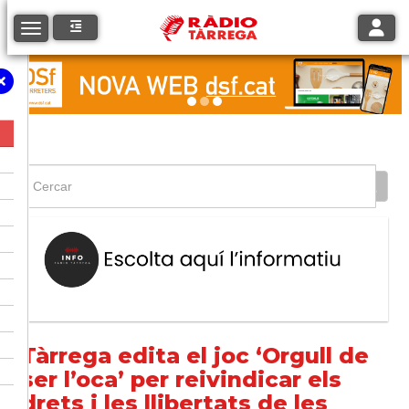
Toggle
Toggle navigation
Tàrrega edita el joc ‘Orgull de
ser l’oca’ per reivindicar els
drets i les llibertats de les