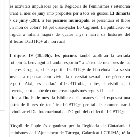
Les activitats impulsades per la Regidoria de Feminismes s’estendran
durant el mes de juny amb propostes per a tots els gustos.
El dimarts
17 de juny (19h), a les piscines municipals
, es presentarà el llibre
‘Un món de colors’ fet pel dissenyador Lo Cigronet. La publicació va
dirigida a infants majors de quatre anys i narra sis històries del
col·lectiu LGBTIQ+ al món rural.
El dijous 19 (18.30h), les piscines
també acolliran la xerrada
‘Tothom és benvingut a l’àmbit esportiu?’ a càrrec de membres de les
Panteres Grogues, club esportiu LGBTIQ+ de Barcelona. La sessió
convida a repensar com vivim la diversitat sexual i de gènere en
l’esport. Així, es parlarà d’LGBTIfòbia, mites, invisibilitat, i
referents, però també de com crear espais més segurs i inclusius.
I fins a finals de mes
, la Biblioteca Germanes Güell exposarà una
mostra de llibres de temàtica LGBTIQ+ per tal de commemorar i
reivindicar el Dia Internacional de l’Orgull del col·lectiu LGBTIQ+.
L’Orgull de Pople és organitzat per la Regidoria de Ciutadania i
Feminismes de l’Ajuntament de Tàrrega, Galacticat i CRUMA; té la