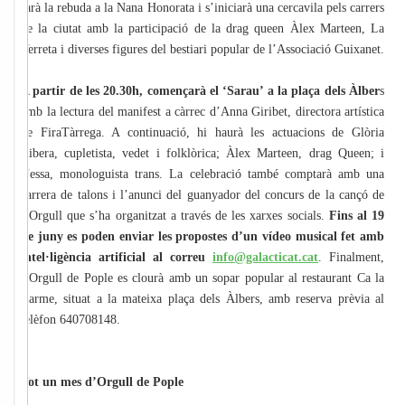
farà la rebuda a la Nana Honorata i s’iniciarà una cercavila pels carrers
de la ciutat amb la participació de la drag queen Àlex Marteen, La
Verreta i diverses figures del bestiari popular de l’Associació Guixanet.
A partir de les 20.30h, començarà el ‘Sarau’ a la plaça dels Àlber
s
amb la lectura del manifest a càrrec d’Anna Giribet, directora artística
de FiraTàrrega. A continuació, hi haurà les actuacions de Glòria
Ribera, cupletista, vedet i folklòrica; Àlex Marteen, drag Queen; i
Nessa, monologuista trans. La celebració també comptarà amb una
carrera de talons i l’anunci del guanyador del concurs de la cançó de
l’Orgull que s’ha organitzat a través de les xarxes socials.
Fins al 19
de juny es poden enviar les propostes d’un vídeo musical fet amb
intel·ligència artificial al correu
info@galacticat.cat
. Finalment,
l’Orgull de Pople es clourà amb un sopar popular al restaurant Ca la
Carme, situat a la mateixa plaça dels Àlbers, amb reserva prèvia al
telèfon 640708148.
Tot un mes d’Orgull de Pople