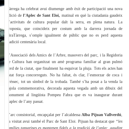
Tàrrega ha celebrat avui diumenge amb èxit de participació una nova
edició de
l’Aplec de Sant Eloi,
matinal en què la ciutadania gaudeix
d’activitats de cultura popular dalt la serra, en plena natura. La
proposta, que coincideix per costum amb la darrera jornada de
FiraTàrrega, s’omple igualment de públic que no es perd aquesta
tradició centenària local.
L’Associació dels Amics de l’Arbre, masovers del parc, i la Regidoria
de Cultura han organitzat un amè programa familiar al gran pulmó
verd de la ciutat, que finalment ha esquivat la pluja. Tots els actes han
estat força concorreguts. No ha faltat, és clar, l’esmorzar de coca i
préssec, tot un símbol de la trobada. També s’ha posat a la venda la
rajola commemorativa, decorada aquesta vegada amb un dibuix del
monument al lingüista Pompeu Fabra que es va inaugurar durant
l’aplec de l’any passat.
L’arc consistorial, encapçalat per l’alcaldessa
Alba Pijuan Vallverdú
,
ha visitat avui també el Parc de Sant Eloi. Pijuan ha destacat que
“les
famílies targarines es mantenen fidels a la tradició de l’aplec, gaudint