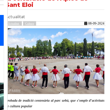
Sant Eloi
Actualitat
güent
08-09-2024
Actualitat
Cultura
Trobada de tradició centenària al parc urbà, que s’omple d’activitats
de cultura popular