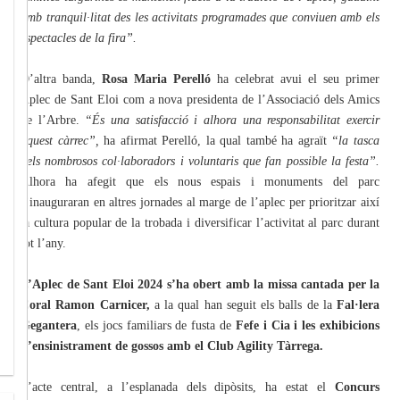
amb tranquil·litat des les activitats programades que conviuen amb els
espectacles de la fira”.
D’altra banda,
Rosa Maria Perelló
ha celebrat avui el seu primer
Aplec de Sant Eloi com a nova presidenta de l’Associació dels Amics
de l’Arbre.
“És una satisfacció i alhora una responsabilitat exercir
aquest càrrec”,
ha afirmat Perelló, la qual també ha agraït
“la tasca
dels nombrosos col·laboradors i voluntaris que fan possible la festa”.
Alhora ha afegit que els nous espais i monuments del parc
s’inauguraran en altres jornades al marge de l’aplec per prioritzar així
la cultura popular de la trobada i diversificar l’activitat al parc durant
tot l’any.
L’Aplec de Sant Eloi 2024 s’ha obert amb la missa cantada per la
Coral Ramon Carnicer,
a la qual han seguit els balls de la
Fal·lera
Gegantera
, els jocs familiars de fusta de
Fefe i Cia i les exhibicions
d’ensinistrament de gossos amb el Club Agility Tàrrega.
L’acte central, a l’esplanada dels dipòsits, ha estat el
Concurs