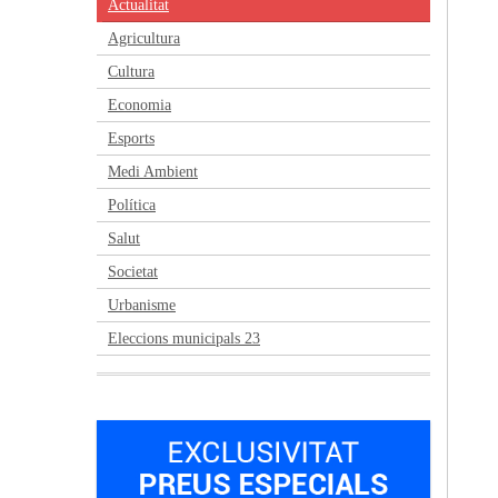
Actualitat
Agricultura
Cultura
Economia
Esports
Medi Ambient
Política
Salut
Societat
Urbanisme
Eleccions municipals 23
Anterior
Següent