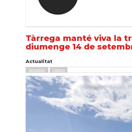
Tàrrega manté viva la tradició de l’Aplec 
NOTÍCIES
Actualitat
Tàrrega manté viva la tra
diumenge 14 de setemb