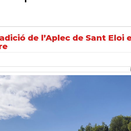
de Sant Eloi el diumenge 14 de setembre
dició de l’Aplec de Sant Eloi e
re