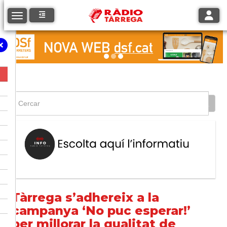
Toggle
Toggle navigation
Tàrrega s’adhereix a la
campanya ‘No puc esperar!’
per millorar la qualitat de