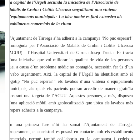
La capital de l’Urgell secunda la iniciativa de l’Associació de
Malalts de Crohn i Colitis Ulcerosa senyalitzant una vintena
d’equipaments municipals · La idea també es farà extensiva als
establiments comercials de la ciutat
L’Ajuntament de Tàrrega s’ha adherit a la campanya ‘No puc esperar!’
promoguda per l’Associació de Malalts de Crohn i Colitis Ulcerosa
(ACUU) i l’Hospital Universitari de Girona Josep Trueta. Es tracta
d’una iniciativa que vol millorar la qualitat de vida de les persones
que, a causa d’un problema mèdic no contagiós, necessitin fer ús d’un
lavabo urgentment. Així, la capital de l’Urgell ha identificat amb el
logotip “No puc esperar!” els lavabos d’una vintena d’equipaments
municipals, als quals els pacients podran accedir de manera gratuïta
mostrant una targeta de l’ACUU. Aquestes persones, a més, disposen
d’una aplicació mòbil amb geolocalització que ubica els lavabos més
propers adherits a la campanya.
En una primera fase s’hi ha sumat l’Ajuntament de Tàrrega.
Properament, el consistori es posarà en contacte amb els establiments
comercials perquè també col·laborin en la campanya i cedeixin