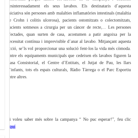
desinteressadament els seus lavabos. Els destinataris d’aquesta
iniciativa són persones amb malalties inflamatòries intestinals (malaltia
de Crohn i colitis ulcerosa), pacients ostomitzats o colectomitzats,
pacients sotmesos a cirurgia per un càncer de recte,... Les persones
afectades, quan surten de casa, acostumen a patir angoixa per la
necessitat contínua i imprevisible d’anar al lavabo. Mitjançant aquesta
acció, se’ls vol proporcionar una solució fent-los la vida més còmoda.
Entre els equipaments municipals que cedeixen els lavabos figuren la
Casa Consistorial, el Centre d’Entitats, el Jutjat de Pau, les llars
d’infants, tots els espais culturals, Ràdio Tàrrega o el Parc Esportiu
entre altres.
Si voleu saber més sobre la campanya “ No puc esperar!”, feu clic
aquí