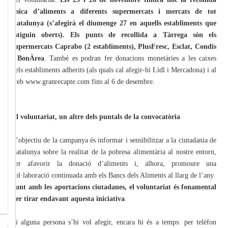
física d’aliments a diferents supermercats i mercats de tot
Catalunya (s’afegirà el diumenge 27 en aquells establiments que
estiguin oberts). Els punts de recollida a Tàrrega són els
supermercats Caprabo (2 establiments), PlusFresc, Esclat, Condis
i BonÀrea
. També es podran fer donacions monetàries a les caixes
dels establiments adherits (als quals cal afegir-hi Lidl i Mercadona) i al
web www.granrecapte.com fins al 6 de desembre.
El voluntariat, un altre dels puntals de la convocatòria
L’objectiu de la campanya és informar i sensibilitzar a la ciutadania de
Catalunya sobre la realitat de la pobresa alimentària al nostre entorn,
per afavorir la donació d’aliments i, alhora, promoure una
col·laboració continuada amb els Bancs dels Aliments al llarg de l’any.
Junt amb les aportacions ciutadanes, el voluntariat és fonamental
per tirar endavant aquesta iniciativa
.
Si alguna persona s’hi vol afegir, encara hi és a temps: per telèfon