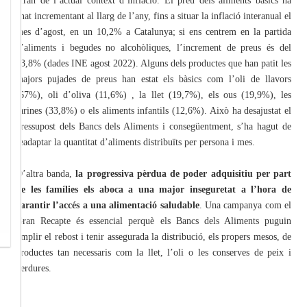
arran de l’actual context d’inflació. El preu dels aliments bàsics ha
anat incrementant al llarg de l’any, fins a situar la inflació interanual el
mes d’agost, en un 10,2% a Catalunya; si ens centrem en la partida
d’aliments i begudes no alcohòliques, l’increment de preus és del
13,8% (dades INE agost 2022). Alguns dels productes que han patit les
majors pujades de preus han estat els bàsics com l’oli de llavors
(67%), oli d’oliva (11,6%) , la llet (19,7%), els ous (19,9%), les
farines (33,8%) o els aliments infantils (12,6%). Això ha desajustat el
pressupost dels Bancs dels Aliments i consegüentment, s’ha hagut de
readaptar la quantitat d’aliments distribuïts per persona i mes.
D’altra banda,
la progressiva pèrdua de poder adquisitiu per part
de les famílies els aboca a una major inseguretat a l’hora de
garantir l’accés a una alimentació saludable
. Una campanya com el
Gran Recapte és essencial perquè els Bancs dels Aliments puguin
omplir el rebost i tenir assegurada la distribució, els propers mesos, de
productes tan necessaris com la llet, l’oli o les conserves de peix i
verdures.