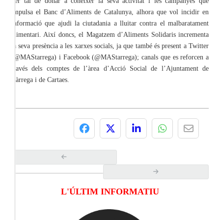
per tal de donar a conèixer la seva activitat i les campanyes que
impulsa el Banc d’Aliments de Catalunya, alhora que vol incidir en
informació que ajudi la ciutadania a lluitar contra el malbaratament
alimentari. Així doncs, el Magatzem d’Aliments Solidaris incrementa
la seva presència a les xarxes socials, ja que també és present a Twitter
(@MAStarrega) i Facebook (@MAStarrega); canals que es reforcen a
través dels comptes de l’àrea d’Acció Social de l’Ajuntament de
Tàrrega i de Cartaes.
L'ÚLTIM INFORMATIU