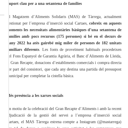
Suport clau per a una setantena de famílies
El Magatzem d’Aliments Solidaris (MAS) de Tàrrega, actualment
gestionat per l’empresa d’inserció social Cartaes,
cobreix en aquests
moments les necessitats alimentàries bàsiques d’una setantena de
famílies amb pocs recursos (175 persones) si bé en el decurs de
l’any 2022 ha atès gairebé mig miler de persones de 182 unitats
familiars diferents
. Les fonts de proveïment habituals procedeixen
del Fons Espanyol de Garantia Agrària, el Banc d’Aliments de Lleida,
el Gran Recapte, donacions d’establiments comercials i compra directa
per part del consistori, que cada any destina una partida del pressupost
municipal per completar la cistella bàsica.
Més presència a les xarxes socials
En motiu de la celebració del Gran Recapte d’Aliments i amb la recent
adjudicació de la gestió del servei a l’empresa d’inserció social
Cartaes, el MAS Tàrrega estrena compte a Instagram (@mastarrega)