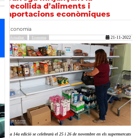
recollida d’aliments i
aportacions econòmiques
güent
Economia
21-11-2022
Actualitat
Economia
La 14a edició se celebrarà el 25 i 26 de novembre en els supermercats