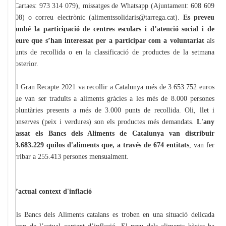
(Cartaes: 973 314 079), missatges de Whatsapp (Ajuntament: 608 609
508) o correu electrònic (alimentssolidaris@tarrega.cat).
Es preveu
també la participació de centres escolars i d’atenció social i de
lleure que s’han interessat per a participar com a voluntariat
als
punts de recollida o en la classificació de productes de la setmana
posterior.
El Gran Recapte 2021 va recollir a Catalunya més de 3.653.752 euros
que van ser traduïts a aliments gràcies a les més de 8.000 persones
voluntàries presents a més de 3.000 punts de recollida. Oli, llet i
conserves (peix i verdures) son els productes més demandats.
L'any
passat els Bancs dels Aliments de Catalunya van distribuir
33.683.229 quilos d'aliments que, a través de 674 entitats
, van fer
arribar a 255.413 persones mensualment.
L’actual context d'inflació
Els Bancs dels Aliments catalans es troben en una situació delicada