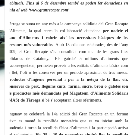
habituals. Fins al 6 de desembre també es poden fer donacions en
línia al web ‘www.granrecapte.com’
Tàrrega se suma un any més a la campanya solidària del Gran Recapte
d'Aliments, la qual cerca la col·laboració ciutadana
per nodrir el
Banc d’Aliments i cobrir així les necessitats bàsiques de les
persones més vulnerables
. Amb 13 edicions celebrades, des de l’any
2009, el Gran Recapte s’ha consolidat com una de les grans fites
solidàries de Catalunya. Els gairebé 5 milions d’aliments que
s’aconsegueixen, permeten proveir a les entitats d’aliments bàsics com
la llet, l’oli o les conserves per un període aproximat de tres mesos.
Productes d’higiene personal i per a la neteja de la llar, oli,
conserves de peix, llegums cuits, farina, sucre, brou o galetes són
els productes més demandats pel Magatzem d’Aliments Solidaris
(MAS) de Tàrrega
si bé s’acceptaran altres oferiments.
Enguany se celebrarà la 14a edició del Gran Recapte en un format
mixt: es manté la recollida monetària que es va iniciar amb la
pandèmia i torna la recollida física d’aliments i la participació activa
del voluntariat.
Els 25 i 26 de novembre tindrà lloc la recollida