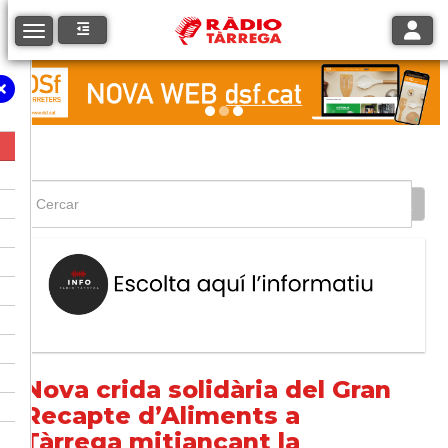
Toggle
Toggle navigation
Nova crida solidària del Gran
Recapte d’Aliments a
Tàrrega mitjançant la