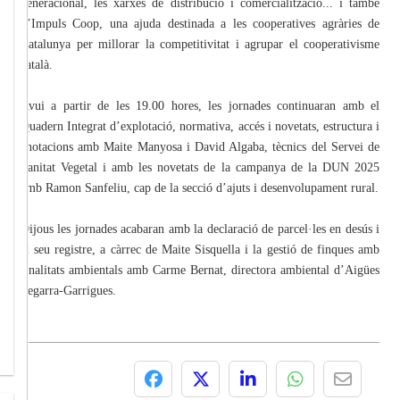
generacional, les xarxes de distribució i comercialització... i també
d’Impuls Coop, una ajuda destinada a les cooperatives agràries de
Catalunya per millorar la competitivitat i agrupar el cooperativisme
català.
Avui a partir de les 19.00 hores, les jornades continuaran amb el
Quadern Integrat d’explotació, normativa, accés i novetats, estructura i
anotacions amb Maite Manyosa i David Algaba, tècnics del Servei de
Sanitat Vegetal i amb les novetats de la campanya de la DUN 2025
amb Ramon Sanfeliu, cap de la secció d’ajuts i desenvolupament rural.
Dijous les jornades acabaran amb la declaració de parcel·les en desús i
el seu registre, a càrrec de Maite Sisquella i la gestió de finques amb
finalitats ambientals amb Carme Bernat, directora ambiental d’Aigües
Segarra-Garrigues.