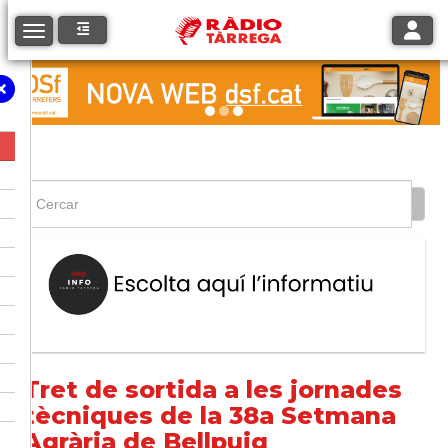
Toggle
Toggle navigation
Tret de sortida a les jornades
tècniques de la 38a Setmana
Agrària de Bellpuig