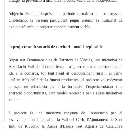
paisatge, la prevenció d'incendis i la conservació de la biodiversitat.
L'objectiu és que, després d'un període aproximat de tres anys de
consolidació, la persona participant pugui assumir la titularitat de
l'explotació amb un projecte econòmicament viable.
Un projecte amb vocació de territori i model replicable
L'espai test s'emmarca dins de Territori de Vincles, una iniciativa de
l'Associació Vall del Corb orientada a generar noves oportunitats de
vida a la comarca, tot fent front al despoblament rural i al canvi
climàtic. Més enllà de la funció productiva, el projecte vol esdevenir
un espai de referència per a la formació, l'experimentació i la
generació d'oportunitats, i un model replicable per a altres iniciatives
similars.
El projecte és una iniciativa conjunta de l'Associació per al
Desenvolupament Integral de la Vall del Corb, l'Ajuntament de Sant
Martí de Riucorb, la Xarxa d'Espais Test Agraris de Catalunya