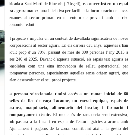
ubicada a Sant Martí de Riucorb (l’Urgell),
es convertirà en un espai
test agroramader
: una iniciativa per facilitar la incorporació de noves
persones al sector primari en un entorn de prova i amb un risc
econòmic reduït.
El projecte s’impulsa en un context de davallada significativa de noves
incorporacions al sector agrari. En els darrers deu anys, aquestes s’han
reduït prop d’un 70%, passant de més de 800 persones l’any 2015 a
unes 240 el 2025. Davant d’aquesta situació, els espais test agraris es
consoliden com una eina innovadora de relleu generacional per
acompanyar persones, especialment aquelles sense origen agrari, que
volen desenvolupar el seu propi projecte.
La persona seleccionada tindrà accés a un ramat inicial de 60
ovelles de llet de raça Lacaune, un corral equipat, espais de
pastura, maquinària, alimentació del bestiar, i formació i
acompanyament tècnic.
El model és de ramaderia semi-extensiva,
amb pastura a la finca i en espais de l'entorn gràcies a acords amb
l'Ajuntament i pagesos de la zona, contribuint així a la gestió del