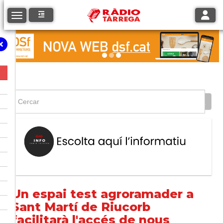
Toggle
Toggle navigation
Un espai test agroramader a
Sant Martí de Riucorb
facilitarà l'accés de nous