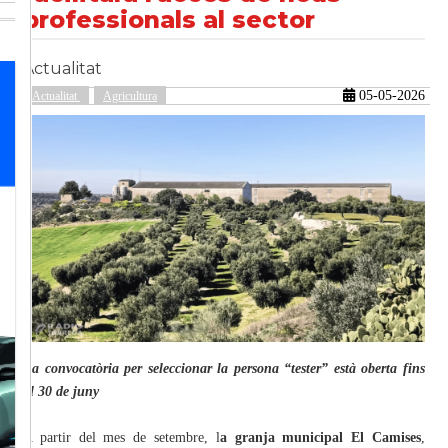
professionals al sector
Actualitat
güent
05-05-2026
Actualitat
Agricultura
La convocatòria per seleccionar la persona “tester” està oberta fins
al 30 de juny
A partir del mes de setembre, l
a granja municipal El Camises
,