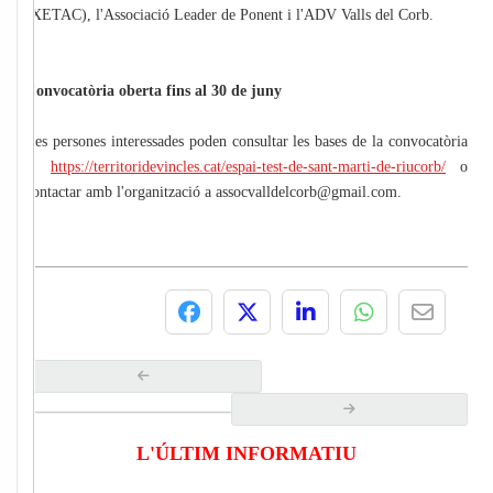
(XETAC), l'Associació Leader de Ponent i l'ADV Valls del Corb.
Convocatòria oberta fins al 30 de juny
Les persones interessades poden consultar les bases de la convocatòria
a:
https://territoridevincles.cat/espai-test-de-sant-marti-de-riucorb/
o
contactar amb l'organització a assocvalldelcorb@gmail.com.
L'ÚLTIM INFORMATIU