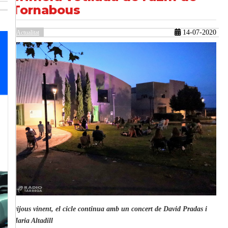
Tornabous
14-07-2020
Actualitat
güent
Dijous vinent, el cicle continua amb un concert de David Pradas i
Maria Altadill