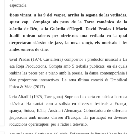
l’espectacle.
Dijous vinent, a les 9 del vespre, arriba la segona de les vetllades.
Aquest cop, s'emplaça als peus de la Torre romànica de la
Guàrdia de Déu, a la Guàrdia d’Urgell. David Pradas i Maria
Altadill uniran talents per oferir-nos una vetllada en la qual
interpretaran clàssics de jazz, la nova cançó, els musicals i les
bandes sonores de cine.
David Pradas (1974, Castellserà) compositor i productor musical a La
Gata Roja Produccions. Compta amb 5 treballs publicats, en els quals
combina les peces per a piano amb la poesia, la dansa contemporània i
vídeo projeccions interactives. La seua última creació és Umbilical
Música & Vida (2017).
Maria Altadill (1975, Tarragona) Soprano i experta en música barroca
i clàssica. Ha cantat com a solista en diversos festivals a França,
Espanya, Suïssa, Itàlia, Àustria i Alemanya. Cofundadora de diferents
agrupacions amb músics d'arreu d'Europa. Ha participat en diverses
produccions operístiques, per a ràdio i televisió.