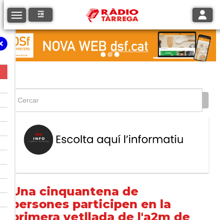
Toggle
Toggle navigation
Una cinquantena de
persones participen en la
primera vetllada de l'a2m de