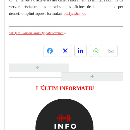
Com en la resta d'activitats del cicle, l'aforament és limitat i hom ha de
reservar prèviament les entrades a les oficines de l'ajuntament o per
internet, omplint aquest formulari
bit.ly/a2m_03
Font: foto: Ramon Oromí (@sobreelterreny)
L'ÚLTIM INFORMATIU