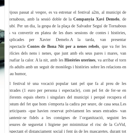
Dijous passat al vespre, es va estrenar el festival a2m, al municipi de
Tornabous, amb la sessió doble de la
Companyia Xavi Demelo
, de
Rubí. Per un dia, la gespa de la plaça de Salvador Seguí de Tornabous
es va convertir en platea de les dues sessions de contes i històries,
explicades per Xavier Demelo.A la tarda, van presentar
l'espectacle
Contes de Bona Nit per a nenes rebels
, que va fer les
delícies dels nens i nenes, que junt amb els seus pares i mares, van
desafiar la calor. A la nit, amb les
Histèries uterines
, va arribar el torn
dels adults amb un seguit de monòlegs i històries sobre les relacions en
clau humor,
El festival té una vocació popular tant pel que fa al preu de les
entrades (1 euro per persona i espectacle), com pel fet de fer-se en
diferents espais oberts i singulars del municipi i perquè recupera el
costum del fet que hom s'emporta la cadira per seure, de casa seua.Les
participants -que havien reservat prèviament les seues entrades- van
mantenir-se fidels a les consignes de l’organització, seguint les
mesures de seguretat i higiene per minimitzar el risc de la CoVid,
respectant el distanciament social i fent ús de les mascaretes, durant tot