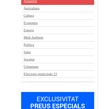
Actualitat
Agricultura
Cultura
Economia
Esports
Medi Ambient
Política
Salut
Societat
Urbanisme
Eleccions municipals 23
Anterior
Següent