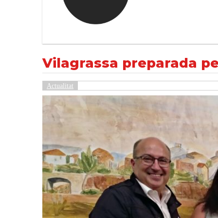
Vilagrassa preparada per acollir la 15a Fira
NOTÍCIES
Actualitat
Vilagrassa preparada per 
Actualitat