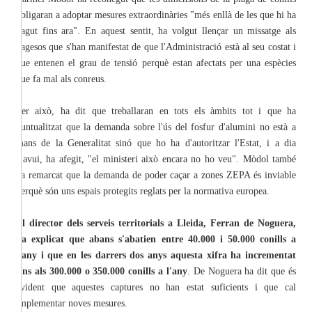
obligaran a adoptar mesures extraordinàries "més enllà de les que hi ha
hagut fins ara". En aquest sentit, ha volgut llençar un missatge als
pagesos que s'han manifestat de que l'Administració està al seu costat i
que entenen el grau de tensió perquè estan afectats per una espècies
que fa mal als conreus.
Per això, ha dit que treballaran en tots els àmbits tot i que ha
puntualitzat que la demanda sobre l'ús del fosfur d'alumini no està a
mans de la Generalitat sinó que ho ha d'autoritzar l'Estat, i a dia
d'avui, ha afegit, "el ministeri això encara no ho veu". Mòdol també
ha remarcat que la demanda de poder caçar a zones ZEPA és inviable
perquè són uns espais protegits reglats per la normativa europea.
El director dels serveis territorials a Lleida, Ferran de Noguera,
ha explicat que abans s'abatien entre 40.000 i 50.000 conills a
l'any i que en les darrers dos anys aquesta xifra ha incrementat
fins als 300.000 o 350.000 conills a l'any
. De Noguera ha dit que és
evident que aquestes captures no han estat suficients i que cal
implementar noves mesures.