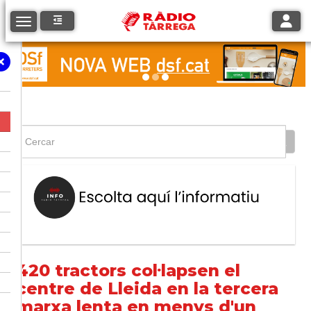
Toggle
Toggle navigation
420 tractors col·lapsen el
centre de Lleida en la tercera
marxa lenta en menys d'un