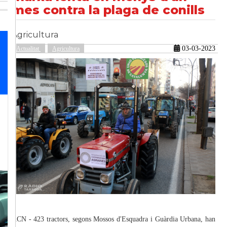
mes contra la plaga de conills
Agricultura
güent
03-03-2023
Actualitat
Agricultura
ACN - 423 tractors, segons Mossos d'Esquadra i Guàrdia Urbana, han