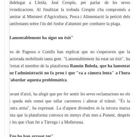
subdelegat a Lleida, José Crespín, per parlar de les seves
reivindicacions. Al finalitzar la trobada Crespín s'ha compromès a
tramitar al Ministeri d'Agricultura, Pesca i Alimentació la petició dels
manifestants sobre l'ús del fosfur d'alumini per combatre la plaga.
"Lamentablement ha sigut un èxit"
Des de Pagesos o Conills han explicat que no s'esperaven que la
tractorada mobilitzés tanta gent. "Lamentablement ha estat un èxit", ha
afirmat el membre de la plataforma
Ramón Boleda, que ha lamentat
que l'administració no fa prou i que "va a càmera lenta" a l'hora
d'abordar aquesta problemàtica
.
Davant d'això, ha afegit que per fer sentir les seves reclamacions no els
hi queda més remei que tallar carreteres i alterar el trànsit. "És la
nostra arma", ha expressat. La d'aquest divendres és la tercera marxa
lenta que la plataforma convoca en menys d'un mes a Ponent, després
de les que s'han fet a Tàrrega i a Mollerussa.
"Ens ho han arrasat tot"