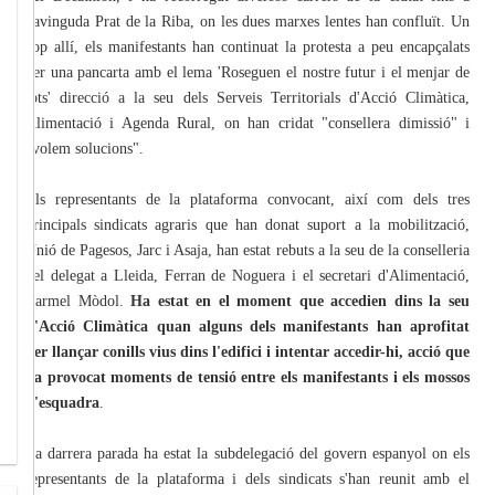
l'avinguda Prat de la Riba, on les dues marxes lentes han confluït. Un
cop allí, els manifestants han continuat la protesta a peu encapçalats
per una pancarta amb el lema 'Roseguen el nostre futur i el menjar de
tots' direcció a la seu dels Serveis Territorials d'Acció Climàtica,
Alimentació i Agenda Rural, on han cridat "consellera dimissió" i
"volem solucions".
Els representants de la plataforma convocant, així com dels tres
principals sindicats agraris que han donat suport a la mobilització,
Unió de Pagesos, Jarc i Asaja, han estat rebuts a la seu de la conselleria
pel delegat a Lleida, Ferran de Noguera i el secretari d'Alimentació,
Carmel Mòdol.
Ha estat en el moment que accedien dins la seu
d'Acció Climàtica quan alguns dels manifestants han aprofitat
per llançar conills vius dins l'edifici i intentar accedir-hi, acció que
ha provocat moments de tensió entre els manifestants i els mossos
d'esquadra
.
La darrera parada ha estat la subdelegació del govern espanyol on els
representants de la plataforma i dels sindicats s'han reunit amb el