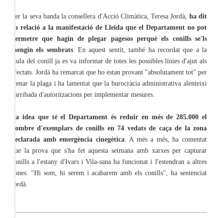
Per la seva banda la consellera d'Acció Climàtica, Teresa Jordà,
ha dit
en relació a la manifestació de Lleida que el Departament no pot
permetre que hagin de plegar pagesos perquè els conills se'ls
mengin els sembrats
. En aquest sentit, també ha recordat que a la
taula del conill ja es va informar de totes les possibles línies d'ajut als
afectats. Jordà ha remarcat que ho estan provant "absolutament tot" per
frenar la plaga i ha lamentat que la burocràcia administrativa alenteixi
l'arribada d'autoritzacions per implementar mesures.
La idea que té el Departament és reduir en més de 285.000 el
nombre d'exemplars de conills en 74 vedats de caça de la zona
declarada amb emergència cinegètica
. A més a més, ha comentat
que la prova que s'ha fet aquesta setmana amb xarxes per capturar
conills a l'estany d'Ivars i Vila-sana ha funcionat i l'estendran a altres
zones. "Hi som, hi serem i acabarem amb els conills", ha sentenciat
Jordà.