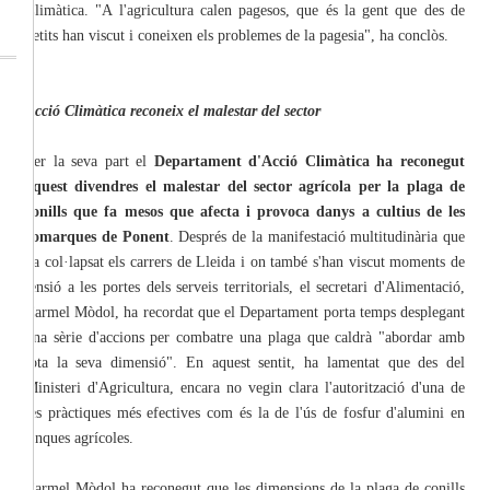
Climàtica. "A l'agricultura calen pagesos, que és la gent que des de
petits han viscut i coneixen els problemes de la pagesia", ha conclòs.
Acció Climàtica reconeix el malestar del sector
Per la seva part el
Departament d'Acció Climàtica ha reconegut
aquest divendres el malestar del sector agrícola per la plaga de
conills que fa mesos que afecta i provoca danys a cultius de les
comarques de Ponent
. Després de la manifestació multitudinària que
ha col·lapsat els carrers de Lleida i on també s'han viscut moments de
tensió a les portes dels serveis territorials, el secretari d'Alimentació,
Carmel Mòdol, ha recordat que el Departament porta temps desplegant
una sèrie d'accions per combatre una plaga que caldrà "abordar amb
tota la seva dimensió". En aquest sentit, ha lamentat que des del
Ministeri d'Agricultura, encara no vegin clara l'autorització d'una de
les pràctiques més efectives com és la de l'ús de fosfur d'alumini en
finques agrícoles.
Carmel Mòdol ha reconegut que les dimensions de la plaga de conills