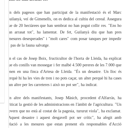
Un dels pagesos que han participat de la manifestació és el Marc
Guilanyà, veí de Gimenells, on es dedica al cultiu del cereal. Assegura
que de 20 hectàrees que han sembrat no han pogut collir res. "Ens ho
han arrasat tot", ha lamentat. De fet, Guilanyà diu que han pres
"mesures desesperades" i "molt cares" com posar tanques per impedir
el pas de la fauna salvatge.
En el cas de Josep Boix, fructicultor de l'horta de Lleida, ha explicat
que els conills van mossegar i fer malbé 4.500 pereres de les 7.000 que
tenen en una finca d'Artesa de Lleida. "És un desastre. Un lloc és
perquè hi ha les vies de tren i no pots caçar, un alter perquè hi ha cases
i un altre per les carreteres i això no pot ser", ha indicat.
Un altre dels manifestants, Josep Màsich, procedent d'Alfarràs, ha
criticat la gestió de les administracions en l'àmbit de l'agricultura. "Un
govern que no està al costat de la pagesia, tururut viola", ha exclamat.
"Aquest desastre i aquest desgavell pot ser crític", ha afegit amb
relació a les mesures que estan prenent els responsables d'Acció