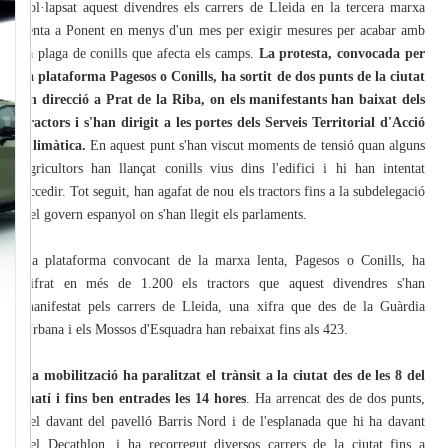
col·lapsat aquest divendres els carrers de Lleida en la tercera marxa
lenta a Ponent en menys d'un mes per exigir mesures per acabar amb
la plaga de conills que afecta els camps.
La protesta, convocada per
la plataforma Pagesos o Conills, ha sortit de dos punts de la ciutat
en direcció a Prat de la Riba, on els manifestants han baixat dels
tractors i s'han dirigit a les portes dels Serveis Territorial d'Acció
Climàtica.
En aquest punt s'han viscut moments de tensió quan alguns
agricultors han llançat conills vius dins l'edifici i hi han intentat
accedir. Tot seguit, han agafat de nou els tractors fins a la subdelegació
del govern espanyol on s'han llegit els parlaments.
La plataforma convocant de la marxa lenta, Pagesos o Conills, ha
xifrat en més de 1.200 els tractors que aquest divendres s'han
manifestat pels carrers de Lleida, una xifra que des de la Guàrdia
Urbana i els Mossos d'Esquadra han rebaixat fins als 423.
La mobilització ha paralitzat el trànsit a la ciutat des de les 8 del
matí i fins ben entrades les 14 hores
. Ha arrencat des de dos punts,
del davant del pavelló Barris Nord i de l'esplanada que hi ha davant
del Decathlon, i ha recorregut diversos carrers de la ciutat fins a