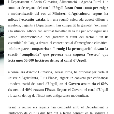
El Departament d'Acció Climàtica, Alimentació i Agenda Rural i la
comunitat de regants del canal d'Urgell
faran front comú per exigir
la modernització del rec al Ministeri d'Agricultura, segons ha
explicat l'executiu català
. En una reunió celebrada aquest dilluns a
Barcelona, regants i Departament han compartit la gravetat "extrema"
de la situació. Alhora han acordat treballar de la mà per aconseguir una
inversió "imprescindible" per garantir el futur del sector i un ús
"sostenible" de l'aigua davant el context actual d'emergència climàtica.
Ambdues parts comparteixen "l'enuig i la preocupació" davant la
situació "complicada" que provoca una sequera "severa" que
afecta unes 50.000 hectàrees de reg al canal d'Urgell
.
La consellera d'Acció Climàtica, Teresa Jordà, ha proposat per carta al
ministre d'Agricultura, Luis Planas, signar un conveni per cofinançar
la modernització del canal d'Urgell,
on el Govern assumiria el 60%
dels cost i el 40% restant l'Estat
. Segons el Govern, el canal d'Urgell
és la xarxa de reg de l'Estat més antiga sense modernitzar.
Durant la reunió els regants han compartit amb el Departament la
planificació de cultius que han dut a terme pensant en la sequera a