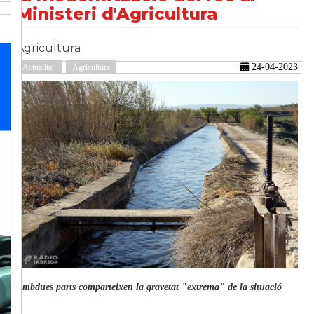
Ministeri d'Agricultura
Agricultura
güent
24-04-2023
Actualitat
Agricultura
Ambdues parts comparteixen la gravetat "extrema" de la situació