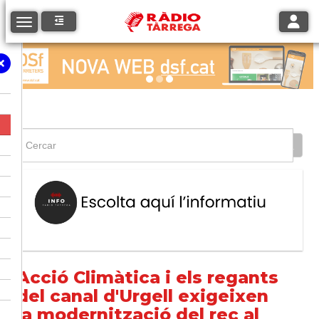
Toggle
Toggle navigation
Acció Climàtica i els regants
del canal d'Urgell exigeixen
la modernització del rec al