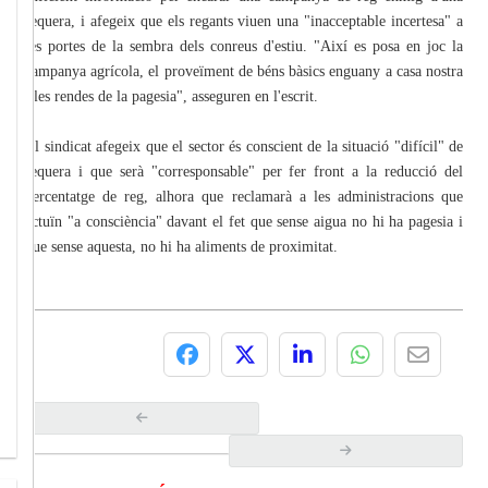
sequera, i afegeix que els regants viuen una "inacceptable incertesa" a
les portes de la sembra dels conreus d'estiu. "Així es posa en joc la
campanya agrícola, el proveïment de béns bàsics enguany a casa nostra
i les rendes de la pagesia", asseguren en l'escrit.
El sindicat afegeix que el sector és conscient de la situació "difícil" de
sequera i que serà "corresponsable" per fer front a la reducció del
percentatge de reg, alhora que reclamarà a les administracions que
actuïn "a consciència" davant el fet que sense aigua no hi ha pagesia i
que sense aquesta, no hi ha aliments de proximitat.