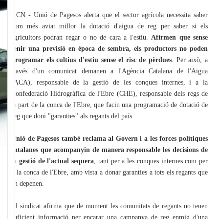
ACN - Unió de Pagesos alerta que el sector agrícola necessita saber
com més aviat millor la dotació d'aigua de reg per saber si els
agricultors podran regar o no de cara a l'estiu.
Afirmen que sense
tenir una previsió en època de sembra, els productors no poden
programar els cultius d'estiu sense el risc de pèrdues
. Per això, a
través d'un comunicat demanen a l'Agència Catalana de l'Aigua
(ACA), responsable de la gestió de les conques internes, i a la
Confederació Hidrogràfica de l'Ebre (CHE), responsable dels regs de
la part de la conca de l'Ebre, que facin una programació de dotació de
reg que doni "garanties" als regants del país.
Unió de Pagesos també reclama al Govern i a les forces polítiques
catalanes que acompanyin de manera responsable les decisions de
la gestió de l'actual sequera
, tant per a les conques internes com per
a la conca de l'Ebre, amb vista a donar garanties a tots els regants que
en depenen.
El sindicat afirma que de moment les comunitats de regants no tenen
suficient informació per encarar una campanya de reg enmig d'una