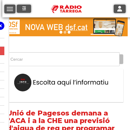
Toggle
Toggle navigation
Unió de Pagesos demana a
l'ACA i a la CHE una previsió
d'aigua de reg per programar