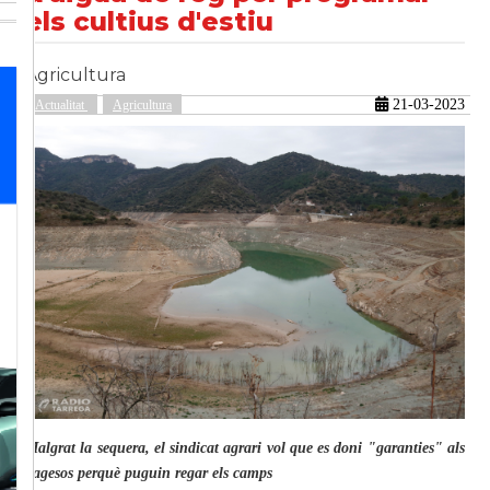
els cultius d'estiu
Agricultura
güent
21-03-2023
Actualitat
Agricultura
Malgrat la sequera, el sindicat agrari vol que es doni "garanties" als
pagesos perquè puguin regar els camps