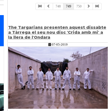
748
749
750
güent
The Targarians presenten aquest dissabte
a Tàrrega el seu nou disc 'Crida amb mi' a
la llera de l'Ondara
07-05-2019