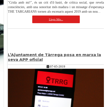
"Crida amb mi!", és un crit d'il·lusió, de crítica social, que revela
consciències, amb una sonoritat més madura i un missatge d'esperança
THE TARGARIANS tornen als escenaris aquest 2019 amb un nou...
Llegir Més...
L’Ajuntament de Tàrrega posa en marxa la
seva APP oficial
07-05-2019