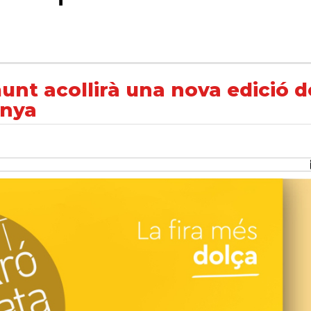
va edició de la fira més dolça de Catalunya
munt acollirà una nova edició d
unya