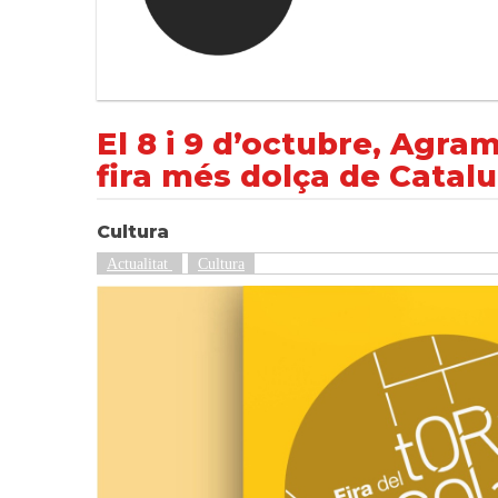
El 8 i 9 d’octubre, Agramunt acollirà una no
NOTÍCIES
Cultura
El 8 i 9 d’octubre, Agra
fira més dolça de Catal