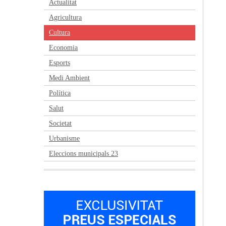
Actualitat
Agricultura
Cultura
Economia
Esports
Medi Ambient
Política
Salut
Societat
Urbanisme
Eleccions municipals 23
Anterior
Següent