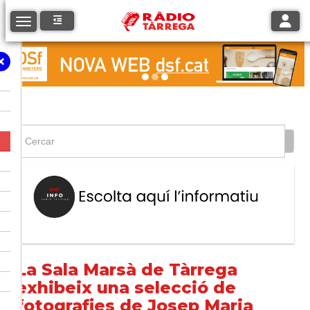
Toggle
Toggle navigation
La Sala Marsà de Tàrrega
exhibeix una selecció de
fotografies de Josep Maria