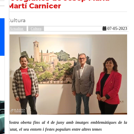
Martí Carnicer
Cultura
güent
07-05-2023
Actualitat
Cultura
Mostra oberta fins al 4 de juny amb imatges emblemàtiques de la
ciutat, el seu entorn i festes populars entre altres temes