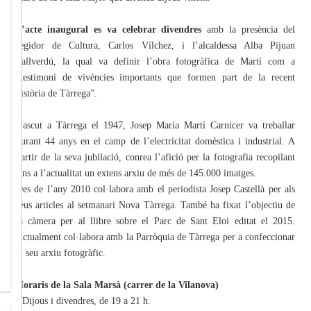
L’acte inaugural es va celebrar divendres
amb la presència del
regidor de Cultura, Carlos Vílchez, i l’alcaldessa Alba Pijuan
Vallverdú, la qual va definir l’obra fotogràfica de Martí com a
“testimoni de vivències importants que formen part de la recent
història de Tàrrega”.
Nascut a Tàrrega el 1947, Josep Maria Martí Carnicer va treballar
durant 44 anys en el camp de l’electricitat domèstica i industrial. A
partir de la seva jubilació, conrea l’afició per la fotografia recopilant
fins a l’actualitat un extens arxiu de més de 145.000 imatges.
Des de l’any 2010 col·labora amb el periodista Josep Castellà per als
seus articles al setmanari Nova Tàrrega. També ha fixat l’objectiu de
la càmera per al llibre sobre el Parc de Sant Eloi editat el 2015.
Actualment col·labora amb la Parròquia de Tàrrega per a confeccionar
el seu arxiu fotogràfic.
Horaris de la Sala Marsà (carrer de la Vilanova)
· Dijous i divendres, de 19 a 21 h.