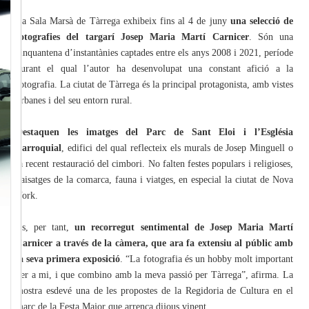
La Sala Marsà de Tàrrega exhibeix fins al 4 de juny
una selecció de
fotografies del targarí Josep Maria Martí Carnicer
. Són una
cinquantena d’instantànies captades entre els anys 2008 i 2021, període
durant el qual l’autor ha desenvolupat una constant afició a la
fotografia. La ciutat de Tàrrega és la principal protagonista, amb vistes
urbanes i del seu entorn rural.
Destaquen les imatges del Parc de Sant Eloi i l’Església
Parroquial
, edifici del qual reflecteix els murals de Josep Minguell o
la recent restauració del cimbori. No falten festes populars i religioses,
paisatges de la comarca, fauna i viatges, en especial la ciutat de Nova
York.
És, per tant,
un recorregut sentimental de Josep Maria Martí
Carnicer a través de la càmera, que ara fa extensiu al públic amb
la seva primera exposició
. “La fotografia és un hobby molt important
per a mi, i que combino amb la meva passió per Tàrrega”, afirma. La
mostra esdevé una de les propostes de la Regidoria de Cultura en el
marc de la Festa Major que arrenca dijous vinent.