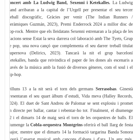
concert amb La Ludwig Band, Sexenni i Ketekalles.
La Ludwig
Band arribaran a la capital de l’Urgell per presentar el seu tercer
treball discogràfic, Gràcies per venir (The Indian Runners /
Ceràmiques Guzmán, 2023), Premi Enderrock 2024 a millor disc de
pop-rock. Mentre que els lleidatans Sexenni estrenaran a la plaça de les
Nacions sense Estat la seva darrera col·laboració amb The Tyets, Grup
de pop, una nova cançó que complementa el seu darrer treball titulat
Supernova (Delirics, 2023). Tancarà la nit el grup barceloní
Ketekalles, banda que reivindica el paper de les dones als escenaris a
través de la música amb la fusió de diversos gèneres, com el soul i el
hip-hop.
Dilluns 13 a la nit serà el torn dels germans
Serrasolsas
. Ginestà
presentaran el seu quart àlbum d’estudi, Vida meva (Halley Records,
2024). El duet de Sant Andreu de Palomar se sent explosiu i promet
un directe per ballar, cantar i rebentar-ho tot. Finalment, el diumenge
12 i el dimarts 14 de maig serà el torn de les orquestres de balls. El
diumenge la
Cobla-orquestra Montgrins
oferirà el ball llarg de festa
major, mentre que el dimarts 14 la formació targarina Banda Sonora
clourà l’apartat musical amb cançons d'abans i d'ara. Un any més,