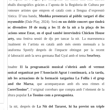
treballs discogràfics gràcies a l’aposta de la Regidoria de Cultura per
promoure artistes que empren el català com a llengua d’expressió
artística. D’una banda,
Mushka presentarà al públic targarí el disc
Sexysensible
(Dale Play, 2024). Serà
en un doble concert que tindrà
lloc divendres 10 de maig a les 11 de la nit a la plaça de les
Nacions sense Estat, en el qual també intervindrà Chicken House
Party,
una festiva sessió de djs per tancar la nit. La maresmenca
actualment és l’artista en català amb més oients mensuals a la
plataforma Spotify després de l'impacte obtingut per la recent
col·laboració amb la seva germana Bad Gyal amb el tema
SexeSexy.
Dissabte
11 la programació musical s’obrirà amb el vermut
musical organitzat per l’Associació Agrat i continuarà, a la tarda,
amb les actuacions de la formació targarina La Follia i el grup
Band the Marxa
, que acompanyaran amb els seus ritmes el
“CorreTossino”
, l’original correbars que compta amb l’element de la
cultura popular
Lo Tossino com a protagonista.
A la nit, després de
La Nit del Tararot, hi ha previst un triple