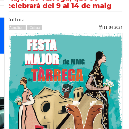
celebrarà del 9 al 14 de maig
Cultura
güent
11-04-2024
Actualitat
Cultura