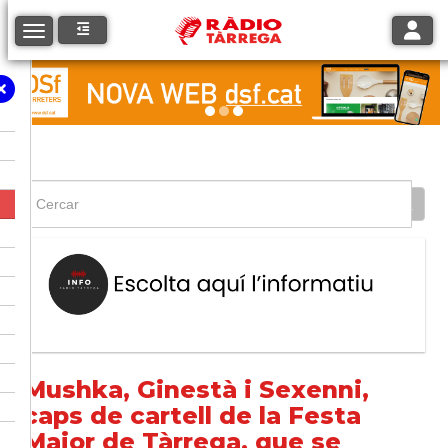
Toggle
Toggle navigation
Mushka, Ginestà i Sexenni,
caps de cartell de la Festa
Major de Tàrrega, que se