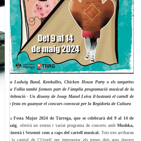
La Ludwig Band, Ketekalles, Chicken House Party o els targarins
La Follia també formen part de l’àmplia programació musical de la
celebració · Un disseny de Josep Manel Leiva il·lustrarà el cartell de
la festa en guanyar el concurs convocat per la Regidoria de Cultura
La
Festa Major 2024 de Tàrrega, que se celebrarà del 9 al 14 de
maig
, oferirà un extens i variat programa de concerts amb
Mushka,
Ginestà i Sexenni com a caps del cartell musical.
Tots tres arribaran
a la capital de l’Urgell per interpretar els temes dels seus darrers