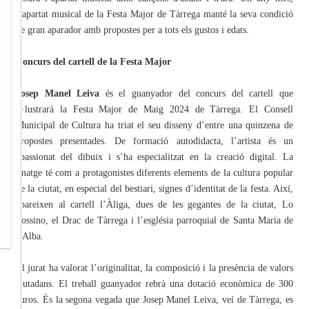
l’apartat musical de la Festa Major de Tàrrega manté la seva condició
de gran aparador amb propostes per a tots els gustos i edats.
Concurs del cartell de la Festa Major
Josep Manel Leiva
és el guanyador del concurs del cartell que
il·lustrarà la Festa Major de Maig 2024 de Tàrrega. El Consell
Municipal de Cultura ha triat el seu disseny d’entre una quinzena de
propostes presentades. De formació autodidacta, l’artista és un
apassionat del dibuix i s’ha especialitzat en la creació digital. La
imatge té com a protagonistes diferents elements de la cultura popular
de la ciutat, en especial del bestiari, signes d’identitat de la festa. Així,
apareixen al cartell l’Àliga, dues de les gegantes de la ciutat, Lo
Tossino, el Drac de Tàrrega i l’església parroquial de Santa Maria de
l’Alba.
El jurat ha valorat l’originalitat, la composició i la presència de valors
ciutadans. El treball guanyador rebrà una dotació econòmica de 300
euros. És la segona vegada que Josep Manel Leiva, veí de Tàrrega, es