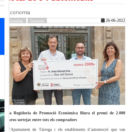
Economia
güent
26-06-2022
Actualitat
Economia
La Regidoria de Promoció Econòmica lliura el premi de 2.000
euros sortejat entre tots els compradors
L’Ajuntament de Tàrrega i els establiments d’automoció que van