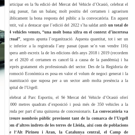
participar en la 9a edició del Mercat del Vehicle d’Ocasió, celebrat el
maig passat, fan un balanç molt positiu del certamen i agraeixen
públicament la bona resposta del públic a la convocatòria. En aquest
sentit, val a destacar que l’edició del 2022 s’ha saldat amb
un total de
94 vehicles venuts, “una molt bona xifra en el context d’incertesa
actual”
, segons apunta l’organització. Aquesta quantitat, tot i ser un
xic inferior a la registrada l’any passat (quan se’n van vendre 116)
supera amb escreix la de les edicions dels anys 2018 i 2019 (recordem
que el 2020 el certamen es cancel·là a causa de la pandèmia) i ha
sorprès gratament els professionals del sector. Des de la Regidoria de
Promoció Econòmica es posa en valor el volum de negoci generat i la
dinamització que suposa per a un sector amb molta presència a la
capital de l'Urgell.
Celebrat al Parc Esportiu, el 9è Mercat del Vehicle d’Ocasió oferí
4.000 metres quadrats d’exposició i posà més de 350 vehicles a la
venda per part d’una quinzena de concessionaris.
La convocatòria va
atreure nombrós públic provinent tant de la comarca de l’Urgell
com d’altres indrets de les terres de Lleida, així com de poblacions
de l‘Alt Pirineu i Aran, la Catalunya central, el Camp de