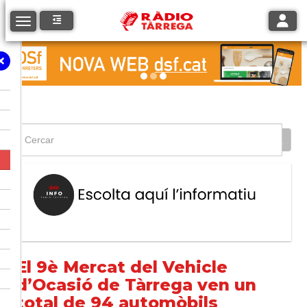
Toggle
Toggle navigation
El 9è Mercat del Vehicle
d’Ocasió de Tàrrega ven un
total de 94 automòbils