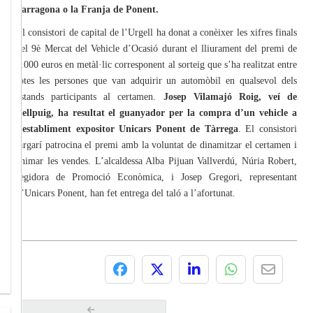
Tarragona o la Franja de Ponent.
El consistori de capital de l’Urgell ha donat a conèixer les xifres finals
del 9è Mercat del Vehicle d’Ocasió durant el lliurament del premi de
2.000 euros en metàl·lic corresponent al sorteig que s’ha realitzat entre
totes les persones que van adquirir un automòbil en qualsevol dels
estands participants al certamen.
Josep Vilamajó Roig, veí de
Bellpuig, ha resultat el guanyador per la compra d’un vehicle a
l’establiment expositor Unicars Ponent de Tàrrega
. El consistori
targarí patrocina el premi amb la voluntat de dinamitzar el certamen i
animar les vendes. L’alcaldessa Alba Pijuan Vallverdú, Núria Robert,
regidora de Promoció Econòmica, i Josep Gregori, representant
d’Unicars Ponent, han fet entrega del taló a l’afortunat.