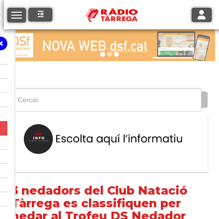
Toggle
Toggle navigation
3 nedadors del Club Natació
Tàrrega es classifiquen per
nedar al Trofeu DS Nedador