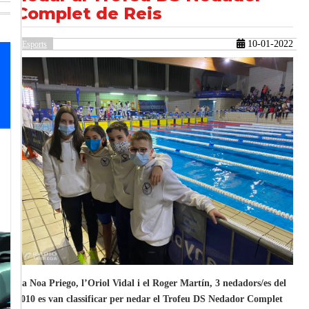
Complet de Reis
10-01-2022
Esports
güent
La Noa Priego, l’Oriol Vidal i el Roger Martín, 3 nedadors/es del
2010 es van classificar per nedar el Trofeu DS Nedador Complet