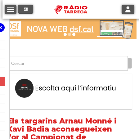
Toggle
Toggle navigation
Els targarins Arnau Monné i
Xavi Badia aconsegueixen
l’or al Campionat de