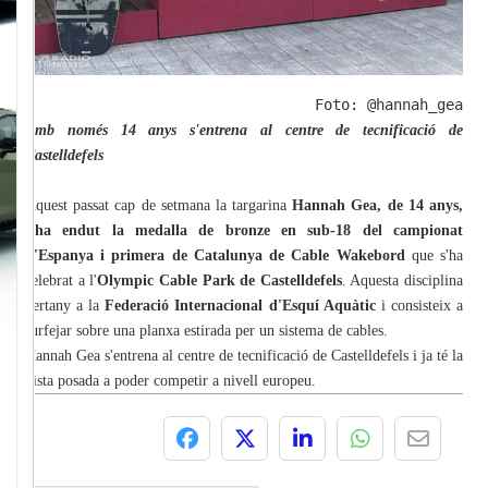
Foto: @hannah_gea
Amb només 14 anys s'entrena al centre de tecnificació de
Castelldefels
Aquest passat cap de setmana la targarina
Hannah Gea, de 14 anys,
s'ha endut la medalla de bronze en sub-18 del campionat
d'Espanya i primera de Catalunya de Cable Wakebord
que s'ha
celebrat a l'
Olympic Cable Park de Castelldefels
. Aquesta disciplina
pertany a la
Federació Internacional d'Esquí Aquàtic
i consisteix a
surfejar sobre una planxa estirada per un sistema de cables.
Hannah Gea s'entrena al centre de tecnificació de Castelldefels i ja té la
vista posada a poder competir a nivell europeu.