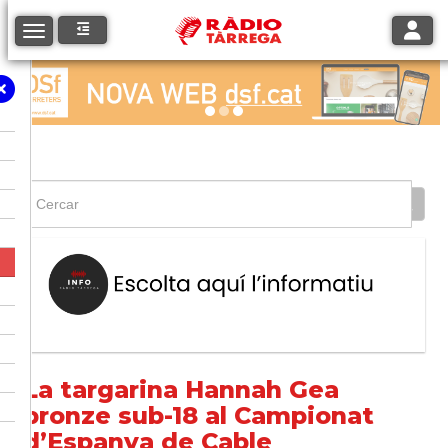
Toggle
Toggle navigation
La targarina Hannah Gea
bronze sub-18 al Campionat
d’Espanya de Cable