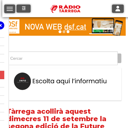
Toggle
Toggle navigation
Tàrrega acollirà aquest
dimecres 11 de setembre la
segona edició de la Future