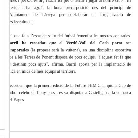
nenes i pel seu esforç i sacrifici per entrenar i jugar al nostre club”. El
president ha agraït la bona predisposició des del principi de
l'Ajuntament de Tàrrega per col·laborar en l'organització de
l'esdeveniment.
Pel que fa a l’estat de salut del futbol femení a les nostres contrades.
Barril ha recordat que el Verdú-Vall del Corb porta set
temporades
(la propera serà la vuitena), en una disciplina esportiva
que a les Terres de Ponent disposa de pocs equips, “i aquest fet fa que
es destinin pocs ajuts”, afirma. Barril aposta per la implantació de
mica en mica de més equips al territori.
Recordem que la primera edició de la Future FEM Champions Cup de
futbol celebrada l’any passat es va disputar a Castellgalí a la comarca
del Bages.