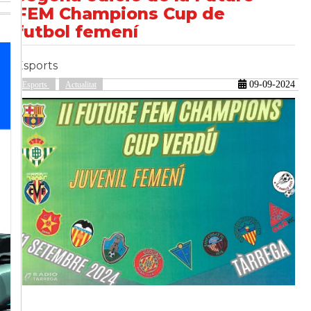
FEM Champions Cup de
futbol femení
güent
Esports
09-09-2024
Esports
Actualitat