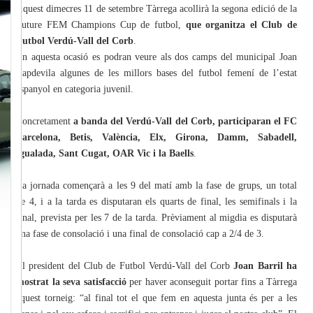
Aquest dimecres 11 de setembre Tàrrega acollirà la segona edició de la
Future FEM Champions Cup de futbol,
que organitza el Club de
Futbol Verdú-Vall del Corb
.
En aquesta ocasió es podran veure als dos camps del municipal Joan
Capdevila algunes de les millors bases del futbol femení de l’estat
espanyol en categoria juvenil.
Concretament
a banda del Verdú-Vall del Corb, participaran el FC
Barcelona, Betis, València, Elx, Girona, Damm, Sabadell,
Igualada, Sant Cugat, OAR Vic i la Baells
.
La jornada començarà a les 9 del matí amb la fase de grups, un total
de 4, i a la tarda es disputaran els quarts de final, les semifinals i la
final, prevista per les 7 de la tarda. Prèviament al migdia es disputarà
una fase de consolació i una final de consolació cap a 2/4 de 3.
El president del Club de Futbol Verdú-Vall del Corb
Joan Barril ha
mostrat la seva satisfacció
per haver aconseguit portar fins a Tàrrega
aquest torneig: “al final tot el que fem en aquesta junta és per a les