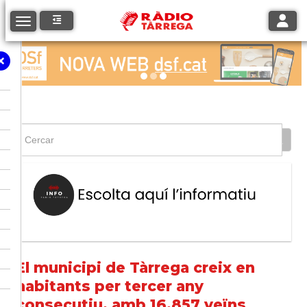
Toggle
Toggle navigation
El municipi de Tàrrega creix en
habitants per tercer any
consecutiu, amb 16.857 veïns