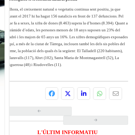
Alhora, el creixement natural o vegetatiu continua sent positiu, ja que
durant el 2017 hi ha hagut 156 natalicis en front de 137 defuncions. Pel
que fa a sexes, la xifra de dones (8.463) supera la d’homes (8.394). Quant a
piràmide d’edats, les persones menors de 18 anys suposen un 23% del
padró i les majors de 65 anys un 16%. Les xifres demogràfiques exposades
aquí, a més de la ciutat de Tàrrega, inclouen també les dels sis pobles del
terme, la població dels quals és la següent: El Talladell (220 habitants),
Claravalls (117), Altet (102), Santa Maria de Montmagastrell (52), La
Figuerosa (48) i Riudovelles (11).
L'ÚLTIM INFORMATIU