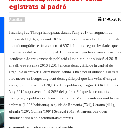
registrats al padró
14-01-2018
güent
Actualitat
El municipi de Tàrrega ha registrat durant l’any 2017 un augment de
població del 1,1%, guanyant 187 habitants en relació al 2016. La xifra de
volum demogràfic se situa ara en 16.857 habitants, segons les dades que
es desprenen del padró municipal. Continua així per tercer any consecutiu
la tendència de creixement de població al municipi que s’inicià el 2015.
Val a dir que els anys 2013 i 2014 el cens demogràfic de la capital de
l’Urgell va decréixer. D’altra banda, també s’ha produït durant els darrers
dotze mesos un lleuger augment demogràfic pel que fa a veïns d’origen
estranger, situant-se en el 20,13% de la població, o sigui 3.394 habitants
(l’any 2016 suposaven el 19,26% del padró). Pel que fa a comunitats
estrangeres, la població amb nacionalitat del Marroc continua sent la més
nombrosa (1.226 habitants), seguida de Romania (734), Ucraïna (411),
Bulgària (120), Guinea (109) i Senegal (105). A Tàrrega conviuen
actualment fins a 66 nacionalitats diferents.
Prossegueix el creixement natural positiu